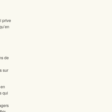
i prive
 qu’en
ns de
s sur
 en
s qui
agers
frir