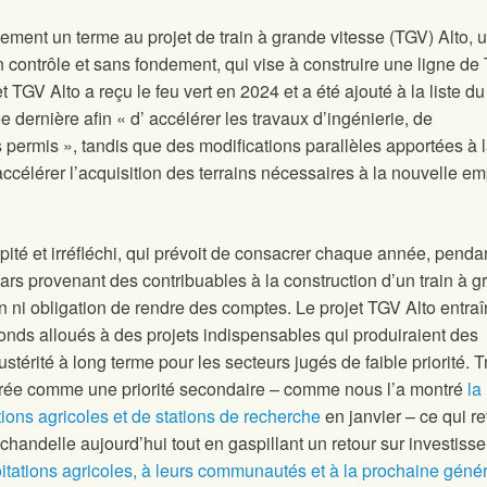
idement un terme au projet de train à grande vitesse (TGV) Alto, 
n contrôle et sans fondement, qui vise à construire une ligne de
 TGV Alto a reçu le feu vert en 2024 et a été ajouté à la liste du
 dernière afin « d’ accélérer les travaux d’ingénierie, de
 permis », tandis que des modifications parallèles apportées à l
’accélérer l’acquisition des terrains nécessaires à la nouvelle em
ipité et irréfléchi, qui prévoit de consacrer chaque année, pend
lars provenant des contribuables à la construction d’un train à 
ion ni obligation de rendre des comptes. Le projet TGV Alto entra
onds alloués à des projets indispensables qui produiraient des
ustérité à long terme pour les secteurs jugés de faible priorité. T
dérée comme une priorité secondaire – comme nous l’a montré
la
tions agricoles et de stations de recherche
en janvier – ce qui re
handelle aujourd’hui tout en gaspillant un retour sur investiss
oitations agricoles, à leurs communautés et à la prochaine géné