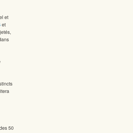
el et
5
et
jetés,
 dans
e
tincts
itera
 des 50