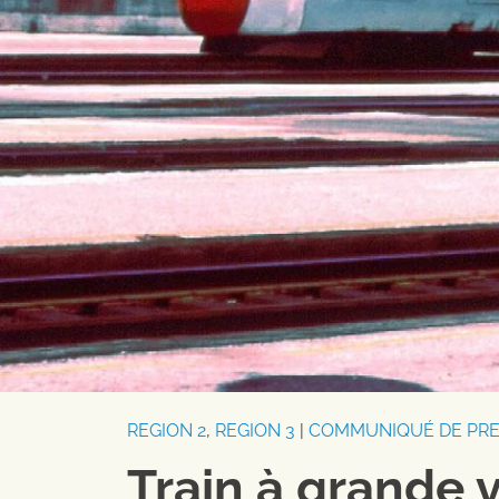
REGION 2
,
REGION 3
|
COMMUNIQUÉ DE PR
Train à grande vi