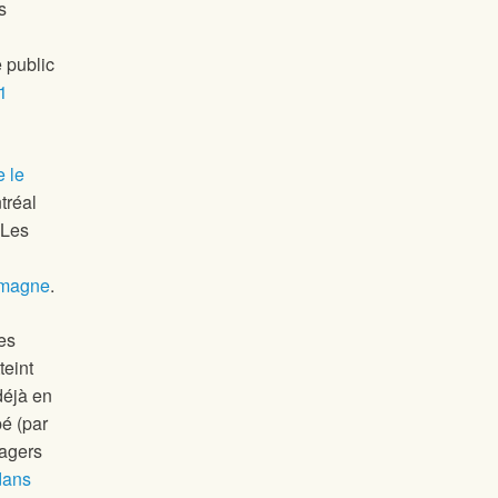
s
 public
1
e le
tréal
 Les
emagne
.
es
teint
déjà en
é (par
sagers
dans