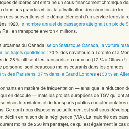
tiques délibérés ont entraîné un sous-financement chronique de
n dans nos grandes villes, la privatisation des chemins de fer
ion des subventions et le démantèlement d’un service ferroviaire
nées 1920,
le nombre annuel de passagers atteignait un pic de 5
A Rail en transporte environ 4 millions.
s urbaines du Canada,
selon Statistique Canada, la voiture rest
 les trajets quotidiens
: 70 % des navetteurs à Toronto et à Mon
s de 25 % utilisent les transports en commun (12 % à Ottawa !).
cule personnel sont beaucoup moins courants dans les grandes
4 % des Parisiens
,
37 % dans le Grand Londres
et
33 % en All
sionnants en matière de fréquentation — ainsi que la réduction d
qui en découle — mais les projets européens de TGV qui ont at
 services ferroviaires et de transports publics complémentaires 
as. Ce dont nous disposons actuellement est soit sous-développ
 déclin en raison de la négligence (VIA). La majorité des pas
courent moins de 250 km par trajet, ce qui est également le cas