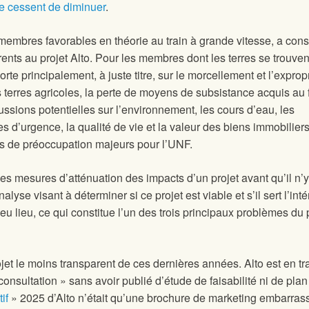
 ne cessent de diminuer
.
mbres favorables en théorie au train à grande vitesse, a cons
ents au projet Alto. Pour les membres dont les terres se trouvent
orte principalement, à juste titre, sur le morcellement et l’exprop
s terres agricoles, la perte de moyens de subsistance acquis au f
ussions potentielles sur l’environnement, les cours d’eau, les
 d’urgence, la qualité de vie et la valeur des biens immobilier
ts de préoccupation majeurs pour l’UNF.
es mesures d’atténuation des impacts d’un projet avant qu’il n’y
yse visant à déterminer si ce projet est viable et s’il sert l’inté
eu lieu, ce qui constitue l’un des trois principaux problèmes du 
ojet le moins transparent de ces dernières années. Alto est en tr
nsultation » sans avoir publié d’étude de faisabilité ni de plan
if
» 2025 d’Alto n’était qu’une brochure de marketing embarras