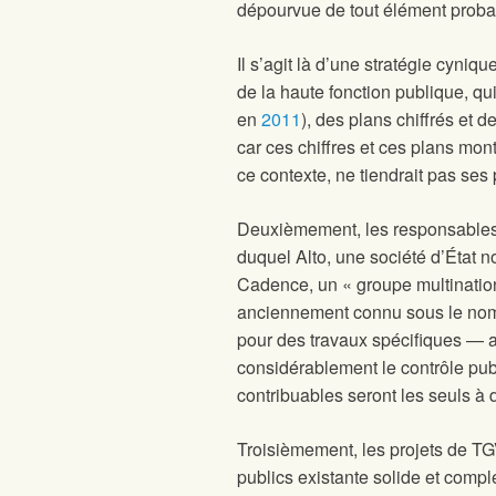
dépourvue de tout élément proba
Il s’agit là d’une stratégie cyni
de la haute fonction publique, qu
en
2011
), des plans chiffrés et 
car ces chiffres et ces plans mon
ce contexte, ne tiendrait pas ses 
Deuxièmement, les responsables 
duquel Alto, une société d’État n
Cadence, un « groupe multinatio
anciennement connu sous le nom 
pour des travaux spécifiques — a
considérablement le contrôle publ
contribuables seront les seuls à
Troisièmement, les projets de TGV
publics existante solide et comp