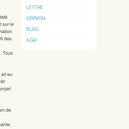
LETTRE
taté
OPINION
 sur le
BLOG
riation
il des
AGIR
s. Tous
 ait eu
rêt
projet
ain de
sante,