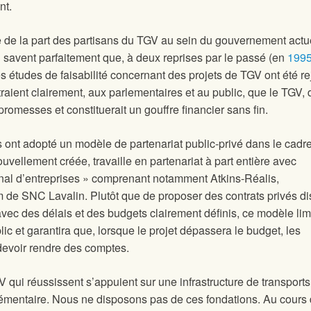
nt.
que de la part des partisans du TGV au sein du gouvernement actu
i savent parfaitement que, à deux reprises par le passé (en
199
des études de faisabilité concernant des projets de TGV ont été re
traient clairement, aux parlementaires et au public, que le TGV,
promesses et constituerait un gouffre financier sans fin.
ont adopté un modèle de partenariat public-privé dans le cadr
ouvellement créée, travaille en partenariat à part entière avec
nal d’entreprises » comprenant notamment Atkins-Réalis,
de SNC Lavalin. Plutôt que de proposer des contrats privés dis
vec des délais et des budgets clairement définis, ce modèle lim
ic et garantira que, lorsque le projet dépassera le budget, les
 devoir rendre des comptes.
 qui réussissent s’appuient sur une infrastructure de transports
lémentaire. Nous ne disposons pas de ces fondations. Au cours