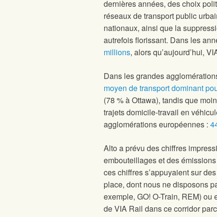
dernières années, des choix poli
réseaux de transport public urbai
nationaux, ainsi que la suppress
autrefois florissant. Dans les an
millions
, alors qu’aujourd’hui, VI
Dans les grandes agglomération
moyen de transport dominant pour
(78 % à Ottawa), tandis que moin
trajets domicile-travail en véhi
agglomérations européennes :
4
Alto a prévu des chiffres impres
embouteillages et des émissions 
ces chiffres s’appuyaient sur des
place, dont nous ne disposons p
exemple, GO! O-Train, REM) ou en
de VIA Rail dans ce corridor par