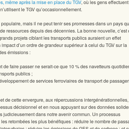
res, même après la mise en place du TGV
, où les gens effectuent
t n’utilisent le TGV qu’occasionnellement.
 populaire, mais il ne peut tenir ses promesses dans un pays qu
 de ressources depuis des décennies. La bonne nouvelle, c’est
rands projets ciblant les transports publics auraient un effet
n impact d’un ordre de grandeur supérieur à celui du TGV sur la
des émissions :
 de faire passer ne serait-ce que 10 % des navetteurs quotidie
ansports publics ;
éveloppement de services ferroviaires de transport de passager
 de cette envergure, aux répercussions intergénérationnelles,
ocessus décisionnel et en nous appuyant sur des données solide
ns judicieusement dans notre avenir commun. Un processus
 les retombées les plus bénéfiques : réduire le nombre de pass
 interurbains ; réduire les émissions de GES et de carbone ; et of