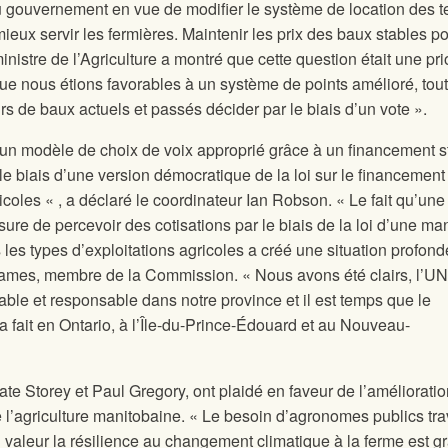
au gouvernement en vue de modifier le système de location des t
ieux servir les fermières. Maintenir les prix des baux stables po
nistre de l’Agriculture a montré que cette question était une prio
e nous étions favorables à un système de points amélioré, tou
rs de baux actuels et passés décider par le biais d’un vote ».
un modèle de choix de voix approprié grâce à un financement s
le biais d’une version démocratique de la loi sur le financement
coles « , a déclaré le coordinateur Ian Robson. « Le fait qu’une
ure de percevoir des cotisations par le biais de la loi d’une ma
s les types d’exploitations agricoles a créé une situation profon
James, membre de la Commission. « Nous avons été clairs, l’U
able et responsable dans notre province et il est temps que le
 fait en Ontario, à l’Île-du-Prince-Édouard et au Nouveau-
te Storey et Paul Gregory, ont plaidé en faveur de l’améliorati
l’agriculture manitobaine. « Le besoin d’agronomes publics trav
 valeur la résilience au changement climatique à la ferme est g