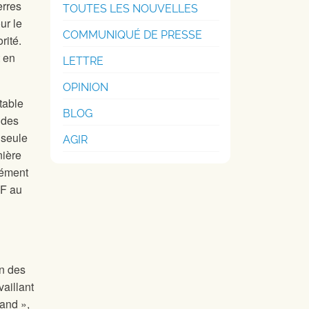
erres
TOUTES LES NOUVELLES
ur le
COMMUNIQUÉ DE PRESSE
rité.
t en
LETTRE
OPINION
table
BLOG
 des
 seule
AGIR
nière
dément
NF au
on des
aillant
rand »,