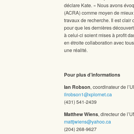
déclare Kate. « Nous avons évoq
(ACRA) comme moyen de mieux par
travaux de recherche. Il est clair
pour que les dernières découvert
à celui-ci soient mises à profit 
en étroite collaboration avec tou
une réalité.
Pour plus d’informations
Ian Robson
, coordinateur de l
ilrobson1@xplornet.ca
(431) 541-2439
Matthew Wiens
, directeur de l
mattjwiens@yahoo.ca
(204) 268-9627