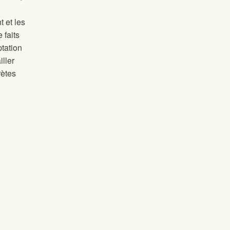
 et les
 faits
tation
iller
rètes