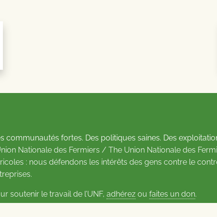
s communautés fortes. Des politiques saines. Des exploitatio
Union Nationale des Fermiers / The Union Nationale des Fermi
ricoles : nous défendons les intérêts des gens contre le cont
treprises.
ur soutenir le travail de l’UNF,
adhérez
ou
faites un don
.