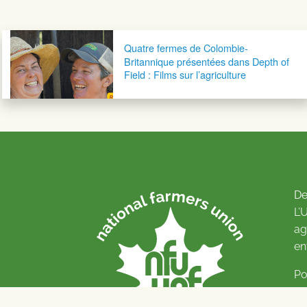
Navigation postale
Quatre fermes de Colombie-
Britannique présentées dans Depth of
Field : Films sur l’agriculture
De
L’
ag
en
Po