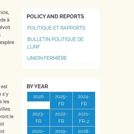
ncis,
POLICY AND REPORTS
ide à
évoit
POLITIQUE ET RAPPORTS
s
BULLETIN POLITIQUE DE
 espère
L'UNF
UNION FERMIÈRE
 est
BY YEAR
e s’y
2026
2025-
2024-
s les
FR
FR
villes
2023-
2022-
2021-
ront le
FR
FR
FR-2
it
ent
2020-
2019-
2018-