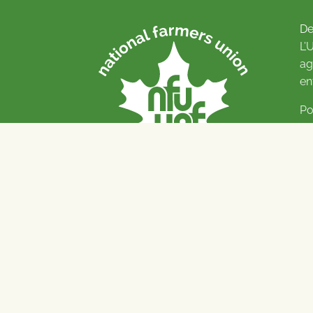
De
L’
ag
en
Po
Pl
© 