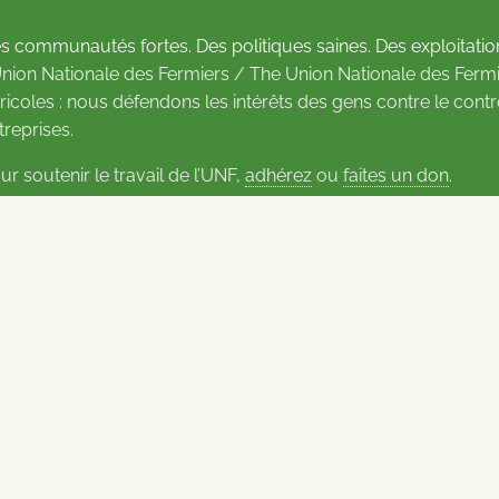
s communautés fortes. Des politiques saines. Des exploitatio
Union Nationale des Fermiers / The Union Nationale des Fermi
ricoles : nous défendons les intérêts des gens contre le cont
treprises.
ur soutenir le travail de l’UNF,
adhérez
ou
faites un don
.
us d’informations sur les contacts
Carrières à l’UNF
Politique de confidentialité
2026