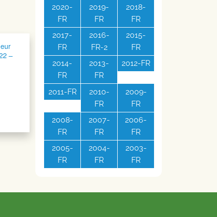
2020-
2019-
2018-
FR
FR
FR
2017-
2016-
2015-
ueur
FR
FR-2
FR
22 –
2014-
2013-
2012-FR
FR
FR
2011-FR
2010-
2009-
FR
FR
2008-
2007-
2006-
FR
FR
FR
2005-
2004-
2003-
FR
FR
FR