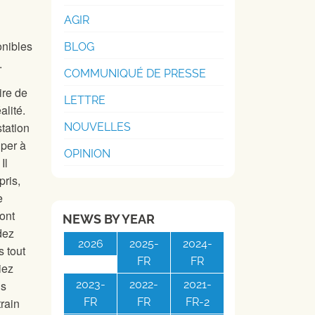
AGIR
onibles
BLOG
.
COMMUNIQUÉ DE PRESSE
ire de
LETTRE
alité.
tation
NOUVELLES
iper à
OPINION
Il
ris,
e
ont
NEWS BY YEAR
dez
2026
2025-
2024-
s tout
FR
FR
iez
2023-
2022-
2021-
us
FR
FR
FR-2
rain