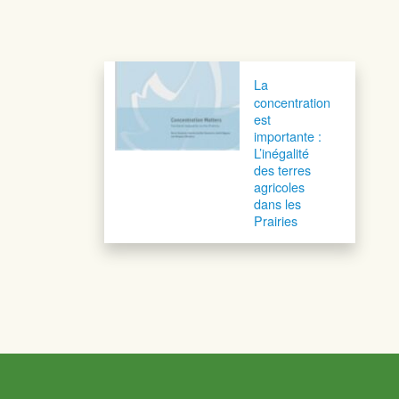
Navigation postale
La
concentration
est
importante :
L’inégalité
des terres
agricoles
dans les
Prairies