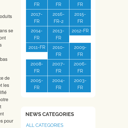
FR
FR
FR
2017-
2016-
2015-
roduits
FR
FR-2
FR
sans se
2014-
2013-
2012-FR
ont
FR
FR
s
2011-FR
2010-
2009-
FR
FR
 bas
2008-
2007-
2006-
FR
FR
FR
ce de
2005-
2004-
2003-
t les
FR
FR
FR
ifié
notre
t
nt
NEWS CATEGORIES
es pour
ALL CATEGORIES