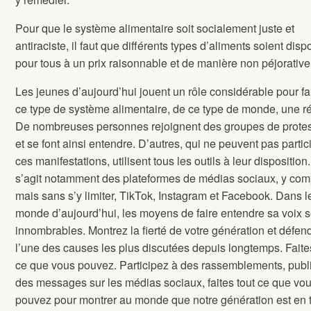
Pour que le système alimentaire soit socialement juste et
antiraciste, il faut que différents types d’aliments soient disp
pour tous à un prix raisonnable et de manière non péjorative
Les jeunes d’aujourd’hui jouent un rôle considérable pour fa
ce type de système alimentaire, de ce type de monde, une ré
De nombreuses personnes rejoignent des groupes de protes
et se font ainsi entendre. D’autres, qui ne peuvent pas partic
ces manifestations, utilisent tous les outils à leur disposition. 
s’agit notamment des plateformes de médias sociaux, y comp
mais sans s’y limiter, TikTok, Instagram et Facebook. Dans l
monde d’aujourd’hui, les moyens de faire entendre sa voix s
innombrables. Montrez la fierté de votre génération et défen
l’une des causes les plus discutées depuis longtemps. Faite
ce que vous pouvez. Participez à des rassemblements, publ
des messages sur les médias sociaux, faites tout ce que vo
pouvez pour montrer au monde que notre génération est en t