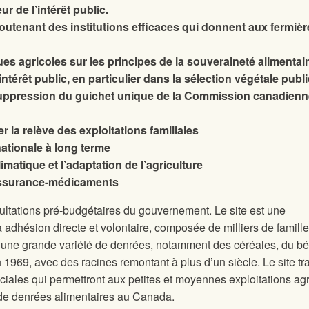
 de l’intérêt public.
outenant des institutions efficaces qui donnent aux fermiè
es agricoles sur les principes de la souveraineté alimentair
ntérêt public, en particulier dans la sélection végétale publ
uppression du guichet unique de la Commission canadienn
r la relève des exploitations familiales
ationale à long terme
matique et l’adaptation de l’agriculture
’assurance-médicaments
nsultations pré-budgétaires du gouvernement. Le site
est une
à adhésion directe et volontaire, composée de milliers de famill
t une grande variété de denrées, notamment des céréales, du bét
n 1969, avec des racines remontant à plus d’un siècle. Le site
tr
ciales qui permettront aux petites et moyennes exploitations ag
s de denrées alimentaires au Canada.