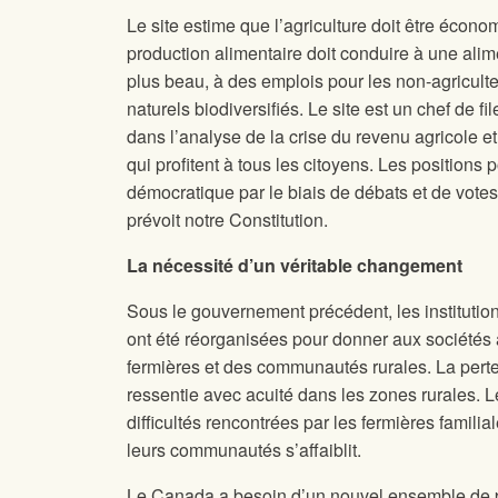
Le site
estime que l’agriculture doit être écon
production alimentaire doit conduire à une alim
plus beau, à des emplois pour les non-agricul
naturels biodiversifiés. Le site
est un chef de fi
dans l’analyse de la crise du revenu agricole et
qui profitent à tous les citoyens. Les positions 
démocratique par le biais de débats et de vote
prévoit notre Constitution.
La nécessité d’un véritable changement
Sous le gouvernement précédent, les institutio
ont été réorganisées pour donner aux sociétés a
fermières et des communautés rurales. La perte d
ressentie avec acuité dans les zones rurales. Le
difficultés rencontrées par les fermières famili
leurs communautés s’affaiblit.
Le Canada a besoin d’un nouvel ensemble de pol