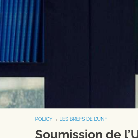
POLICY
→
LES BREFS DE L'UNF
Soumission de l’U