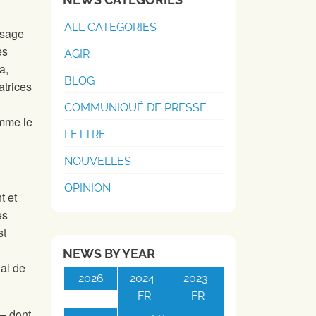
ALL CATEGORIES
ysage
es
AGIR
a,
BLOG
atrices
COMMUNIQUÉ DE PRESSE
omme le
LETTRE
NOUVELLES
OPINION
t et
es
st
NEWS BY YEAR
ial de
2026
2024-
2023-
FR
FR
 – dont