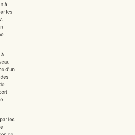
in à
ar les
7.
en
ne
 à
iveau
rme d’un
é des
 de
port
e.
par les
de
son de