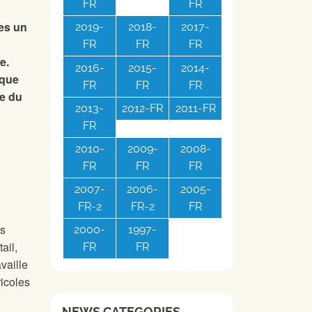
FR
FR
res un
2019-
2018-
2017-
FR
FR
FR
e.
2016-
2015-
2014-
ique
FR
FR
FR
e du
2013-
2012-FR
2011-FR
FR
2010-
2009-
2008-
FR
FR
FR
2007-
2006-
2005-
FR-2
FR-2
FR
es
2000-
1997-
ail,
FR
FR
availle
ricoles
NEWS CATEGORIES