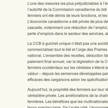
L’une des mesures les plus préjudiciables à l’
l’autorité de la Commission canadienne du blé 
fermiers ont été démis de leurs fonctions, et les 
L’économie canadienne a été privée de plus de 8
cascade, notamment une réduction de l’emploi, 
perte d’emplois dans le secteur des services, ai
La CCB à guichet unique n’était pas une société 
commercialiser tout le blé et l’orge des Prair
national. L’ensemble des recettes, déduction fait
paiement final annuel, car la législation de la C
fermiers occidentaux sur les céréales s’étend au 
valeur – depuis les semences développées par l
efficaces des cargaisons selon les spécificati
Aujourd’hui, la propriété des fermiers sur leur r
céréalière privée. Les améliorations de la chaîn
fermières. Les bénéfices que les multinationale
façon spectaculaire. De l’autre côté, l’
économie 