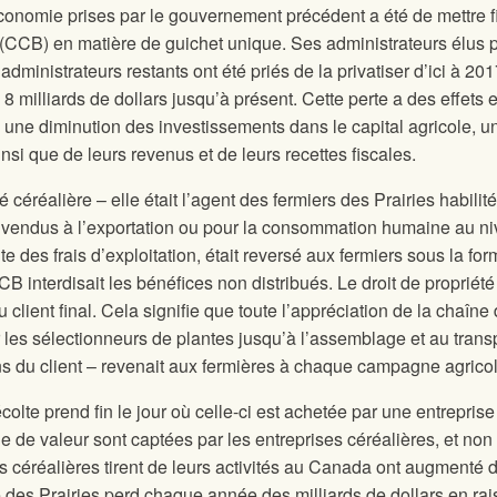
économie prises par le gouvernement précédent a été de mettre f
(CCB) en matière de guichet unique. Ses administrateurs élus p
administrateurs restants ont été priés de la privatiser d’ici à 201
 milliards de dollars jusqu’à présent. Cette perte a des effets 
une diminution des investissements dans le capital agricole, u
nsi que de leurs revenus et de leurs recettes fiscales.
céréalière – elle était l’agent des fermiers des Prairies habilité
ies vendus à l’exportation ou pour la consommation humaine au n
e des frais d’exploitation, était reversé aux fermiers sous la fo
CB interdisait les bénéfices non distribués. Le droit de propriét
client final. Cela signifie que toute l’appréciation de la chaîne
es sélectionneurs de plantes jusqu’à l’assemblage et au trans
ons du client – revenait aux fermières à chaque campagne agricol
écolte prend fin le jour où celle-ci est achetée par une entreprise
e de valeur sont captées par les entreprises céréalières, et non 
s céréalières tirent de leurs activités au Canada ont augmenté 
des Prairies perd chaque année des milliards de dollars
en rai