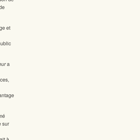
 de
ge et
ublic
eur
a
ces,
vantage
rmé
e sur
ait à