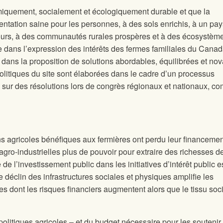
omiquement, socialement et écologiquement durable et que la
entation saine pour les personnes, à des sols enrichis, à un pa
teurs, à des communautés rurales prospères et à des écosystèm
le dans l’expression des intérêts des fermes familiales du Canad
 dans la proposition de solutions abordables, équilibrées et nov
politiques du site
sont élaborées dans le cadre d’un processus
s sur des résolutions lors de congrès régionaux et nationaux, c
ns agricoles bénéfiques aux fermières ont perdu leur financemen
gro-industrielles plus de pouvoir pour extraire des richesses d
e l’investissement public dans les initiatives d’intérêt public e
 déclin des infrastructures sociales et physiques amplifie les
ales dont les risques financiers augmentent alors que le tissu soc
itiques agricoles – et du budget nécessaire pour les soutenir