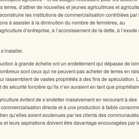
s terres, d’attirer de nouvelles et jeunes agricultrices et agricult
econstruire les institutions de commercialisation contrôlées par 
rons à assister à la diminution du nombre de fermières, au
griculture d’entreprise, à l’accroissement de la dette, à l’exode r
’installer.
duction à grande échelle ont un endettement qui dépasse de loin
Nombreux sont ceux qui ne peuvent pas acheter de terres en rai
ui rassemblent de vastes propriétés à des fins de spéculation. 
 de sécurité foncière qu’ils n’en auraient en tant que propriétair
griculture évitent de s’endetter massivement en recourant à des
e commercialisation directe et à une production à faible consom
. Bien qu’elles soient soutenues par les clients des communautés
s et leurs aspirations doivent être davantage encouragées par l