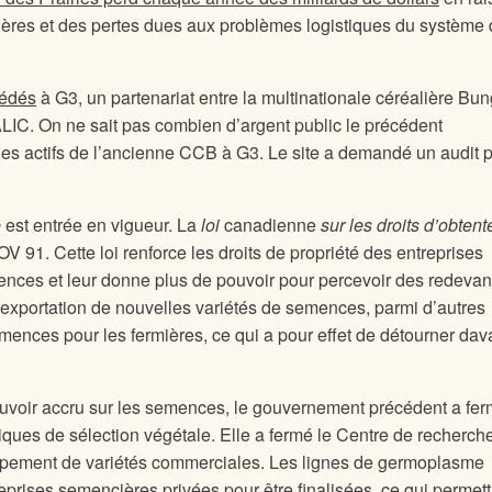
ières et des pertes dues aux problèmes logistiques du système
édés
à G3, un partenariat entre la multinationale céréalière Bun
LIC. On ne sait pas combien d’argent public le précédent
les actifs de l’ancienne CCB à G3. Le site
a demandé un audit p
e
est entrée en vigueur. La
loi
canadienne
sur les droits d’obtent
V 91. Cette loi renforce les droits de propriété des entreprises
ences et leur donne plus de pouvoir pour percevoir des redevan
 d’exportation de nouvelles variétés de semences, parmi d’autres
ences pour les fermières, ce qui a pour effet de détourner da
pouvoir accru sur les semences, le gouvernement précédent a fe
liques de sélection végétale. Elle a fermé le Centre de recherch
oppement de variétés commerciales. Les lignes de germoplasme
prises semencières privées pour être finalisées, ce qui permett