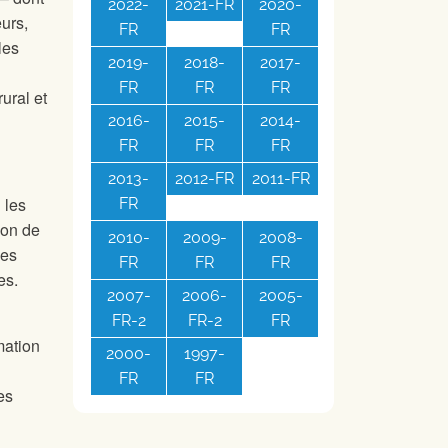
2022-
2021-FR
2020-
eurs,
FR
FR
les
2019-
2018-
2017-
FR
FR
FR
ural et
2016-
2015-
2014-
FR
FR
FR
2013-
2012-FR
2011-FR
 les
FR
son de
2010-
2009-
2008-
Les
FR
FR
FR
es.
2007-
2006-
2005-
FR-2
FR-2
FR
mation
2000-
1997-
FR
FR
es