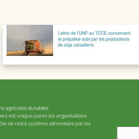
Lettre de l’UNF au TCCE concernant
le préjudice subi par les producteurs
de soja canadiens
ns agricoles durables.
ers est unique parmi les organisations
rôle de notre système alimentaire par les