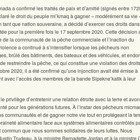
da a confirmé les traités de paix et d’amitié (signés entre 172
éclaré le droit du peuple mi’kmaq à gagner « modérément sa vie 
 tant que nation souveraine, a décidé d’exercer ces droits dans
e pour la première fois le 17 septembre 2020. Cette décision 
nce de la communauté de la pêche commerciale et l’inaction du
olence a continué à s’intensifier lorsque les pêcheurs non
ges, brûlé des bâtiments, des bateaux et des véhicules, et en
e restreindre la pêche, ce qui constitue une violation des droit
tobre 2020, il a été confirmé qu’une injonction avait été émise à
ient avec l’accès des membres de la bande Sipekne’katik à leur
e privilège d’entretenir une relation étroite avec la terre et avon
nté pour les générations futures. À l’instar des pêcheurs micma
os communautés et de gagner notre vie tout en protégeant la terr
raineté alimentaire face aux systèmes alimentaires contrôlés pa
rêt commun que nous sommes solidaires de leurs luttes. Nous
stin Trudeau, à la ministre Bernadette Jordan et à la ministre 