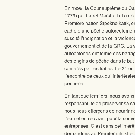
En 1999, la Cour suprême du Cana
1779) par l’arrêt Marshall et a d
Première nation Sipekne’katik, en
cadre d’une pêche autoréglementé
suscité l’indignation et la viole
gouvernement et de la GRC. La vi
autochtones ont formé des barra
des engins de pêche dans le but d
conférés par les traités. Le 21 oc
l’encontre de ceux qui interféra
pêcherie.
En tant que fermiers, nous avons l
responsabilité de préserver sa sa
nous nous efforçons de nourrir n
l’eau et en œuvrant pour la souve
entreprises. C’est dans cet inté
demandons au Premier ministre Ju