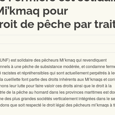
 Mi’kmaq pour
roit de pêche par trai
(UNF) est solidaire des pêcheurs Mi’kmaq qui revendiquent
ionnels à une pêche de subsistance modérée, et condamne fer
té racistes et répréhensibles qui sont actuellement perpétrés à le
la cueillette font partie des droits inhérents aux Mi’kmaqs et con
ons leur lutte pour faire valoir ces droits ainsi que le droit à la
strie de la pêche au homard dans les provinces maritimes est d
une des plus grandes sociétés verticalement intégrées dans le s
dons que soit respecté le droit légal des pêcheurs mi’kmaqs à ti