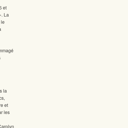
5 et
». La
 le
a
dommagé
s
s la
cs,
e et
r les
Carolyn