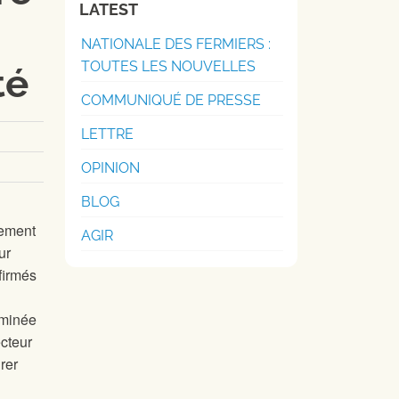
LATEST
NATIONALE DES FERMIERS :
TOUTES LES NOUVELLES
té
COMMUNIQUÉ DE PRESSE
LETTRE
OPINION
BLOG
mement
AGIR
ur
firmés
ominée
ecteur
rer