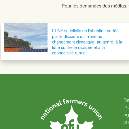
Pour les demandes des médias, ve
Navigation postale
L’UNF se félicite de l’attention portée
par le discours du Trône au
changement climatique, au genre, à la
lutte contre le racisme et à la
connectivité rurale.
De
L’
ag
en