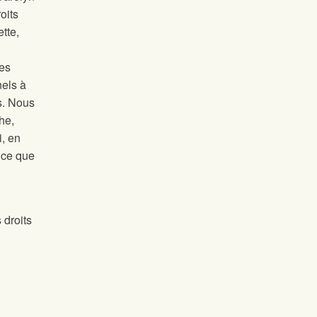
oits
tte,
des
els à
s. Nous
he,
i, en
à ce que
 droits