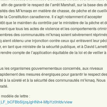
fin de garantir le respect de l’arrêt Marshall, sur la base des dr
traités des Mi’kmaqs en matière de chasse, de pêche et de cueille
5 de la Constitution canadienne. Il s’agit notamment d’accepter
utôt que le maintien du contrôle par le ministère de la pêche et 
t que tous les actes de violence et les comportements crimin
 membres des communautés mi’kmaq soient sévèrement réprimé
 aient obtenu une injonction contre ceux qui entravent leur pêc
 en tant que ministre de la sécurité publique, et à David Lamett
e rendre compte de l’application équitable de la loi et de veiller 
us les organismes gouvernementaux concernés, aux niveaux
 rapidement des mesures énergiques pour garantir le respect des
rité à la sûreté et à la sécurité des communautés mi’kmaq. Nous
aité.
e modèle de lettre
:
d/1u_LF_bCFBbSijzqJgHNh4-MfpYz0hfdv/view