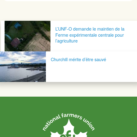
Navigation postale
L’UNF-O demande le maintien de la
Ferme expérimentale centrale pour
l’agriculture
Churchill mérite d’être sauvé