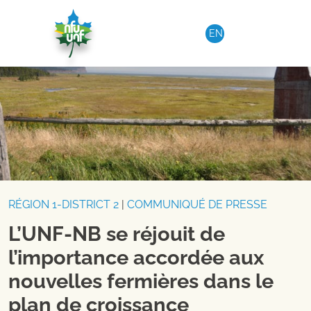
Aller au contenu
EN
RÉGION 1-DISTRICT 2
|
COMMUNIQUÉ DE PRESSE
L’UNF-NB se réjouit de
l’importance accordée aux
nouvelles fermières dans le
plan de croissance