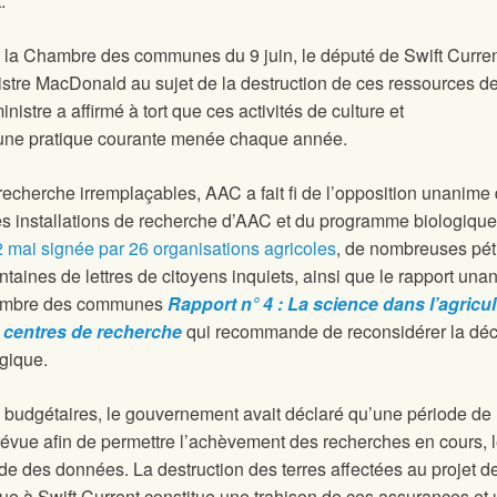
.
 la Chambre des communes du 9 juin, le député de Swift Curren
nistre MacDonald au sujet de la destruction de ces ressources d
istre a affirmé à tort que ces activités de culture et
une pratique courante menée chaque année.
recherche irremplaçables, AAC a fait fi de l’opposition unanime
des installations de recherche d’AAC et du programme biologique
2 mai signée par 26 organisations agricoles
, de nombreuses pét
taines de lettres de citoyens inquiets, ainsi que le rapport una
Chambre des communes
Rapport n° 4 : La science dans l’agricul
s centres de recherche
qui recommande de reconsidérer la déc
gique.
 budgétaires, le gouvernement avait déclaré qu’une période de
prévue afin de permettre l’achèvement des recherches en cours, 
arde des données. La destruction des terres affectées au projet d
que à Swift Current constitue une trahison de ces assurances et 