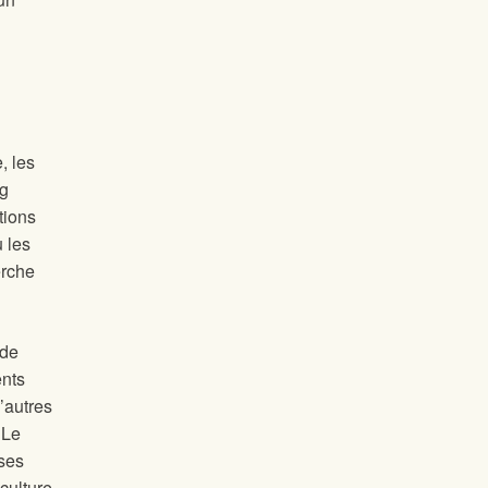
, les
ng
tions
u les
erche
 de
ents
’autres
 Le
ses
culture