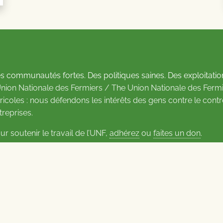
s communautés fortes. Des politiques saines. Des exploitatio
Union Nationale des Fermiers / The Union Nationale des Fermi
ricoles : nous défendons les intérêts des gens contre le cont
treprises.
ur soutenir le travail de l’UNF,
adhérez
ou
faites un don
.
us d’informations sur les contacts