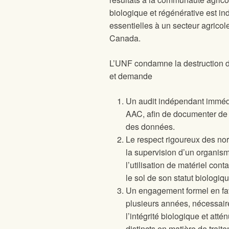
biologique et régénérative est i
essentielles à un secteur agricol
Canada.
L’UNF condamne la destruction de
et demande
Un audit indépendant immédi
AAC, afin de documenter de 
des données.
Le respect rigoureux des nor
la supervision d’un organism
l’utilisation de matériel con
le sol de son statut biologiqu
Un engagement formel en fav
plusieurs années, nécessaire 
l’intégrité biologique et at
distincts en matière de trait