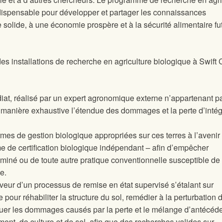
ndispensable pour développer et partager les connaissances
e solide, à une économie prospère et à la sécurité alimentaire fu
s installations de recherche en agriculture biologique à Swift 
at, réalisé par un expert agronomique externe n’appartenant p
manière exhaustive l’étendue des dommages et la perte d’intég
mes de gestion biologique appropriées sur ces terres à l’avenir
e de certification biologique indépendant – afin d’empêcher
taminé ou de toute autre pratique conventionnelle susceptible de 
e.
eur d’un processus de remise en état supervisé s’étalant sur
pour réhabiliter la structure du sol, remédier à la perturbation 
ténuer les dommages causés par la perte et le mélange d’antécéd
ement, de culture et de sol, afin que des recherches valides sur