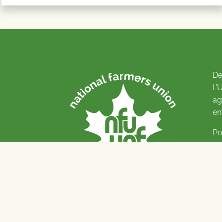
De
L’
ag
en
Po
Pl