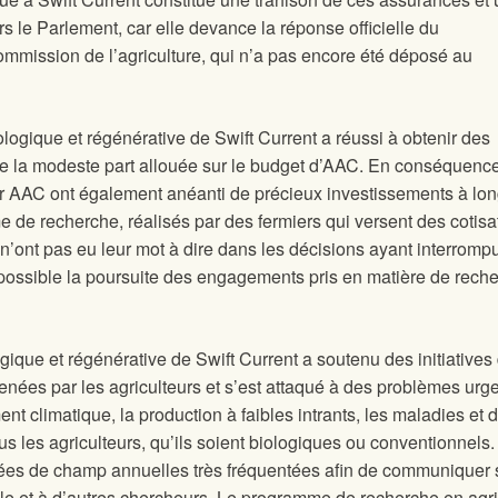
 le Parlement, car elle devance la réponse officielle du
mmission de l’agriculture, qui n’a pas encore été déposé au
logique et régénérative de Swift Current a réussi à obtenir des
e la modeste part allouée sur le budget d’AAC. En conséquence
r AAC ont également anéanti de précieux investissements à lo
e de recherche, réalisés par des fermiers qui versent des cotisa
i n’ont pas eu leur mot à dire dans les décisions ayant interromp
mpossible la poursuite des engagements pris en matière de rech
ique et régénérative de Swift Current a soutenu des initiatives
enées par les agriculteurs et s’est attaqué à des problèmes urg
nt climatique, la production à faibles intrants, les maladies et d
us les agriculteurs, qu’ils soient biologiques ou conventionnels.
ées de champ annuelles très fréquentées afin de communiquer 
le et à d’autres chercheurs. Le programme de recherche en agri