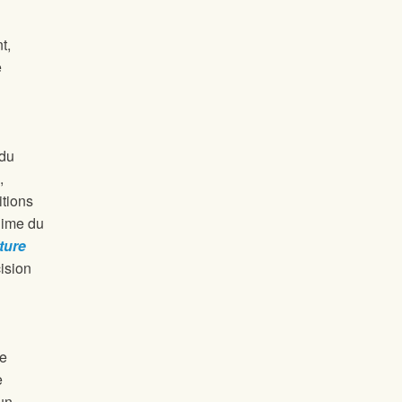
t,
e
 du
,
itions
nime du
ture
ision
le
e
un