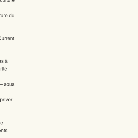
ture du
Current
as à
rité
 – sous
priver
de
ents