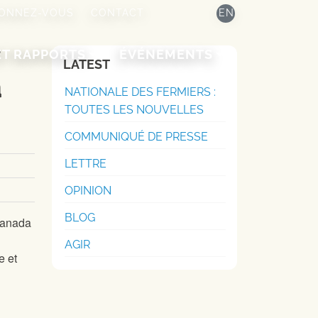
ONNEZ-VOUS
CONTACT
EN
e
ET RAPPORTS
ÉVÉNEMENTS
LATEST
a
NATIONALE DES FERMIERS :
TOUTES LES NOUVELLES
COMMUNIQUÉ DE PRESSE
LETTRE
OPINION
BLOG
 Canada
AGIR
e et