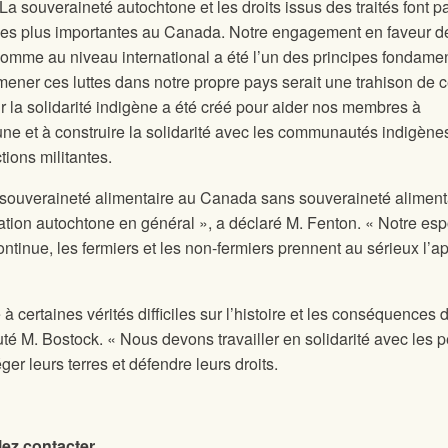
a souveraineté autochtone et les droits issus des traités font pa
 les plus importantes au Canada. Notre engagement en faveur d
l’homme au niveau international a été l’un des principes fondame
mener ces luttes dans notre propre pays serait une trahison de 
ur la solidarité indigène a été créé pour aider nos membres à
e et à construire la solidarité avec les communautés indigènes
tions militantes.
souveraineté alimentaire au Canada sans souveraineté aliment
tion autochtone en général », a déclaré M. Fenton. « Notre espo
continue, les fermiers et les non-fermiers prennent au sérieux l’a
ce à certaines vérités difficiles sur l’histoire et les conséquences 
té M. Bostock. « Nous devons travailler en solidarité avec les 
ger leurs terres et défendre leurs droits.
lez contacter