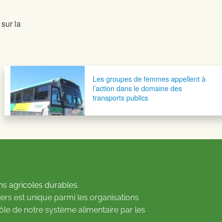
 sur la
Les groupes de femmes appellent à
l’action dans le domaine des
transports publics
ns agricoles durables.
ers est unique parmi les organisations
rôle de notre système alimentaire par les