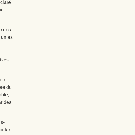
éclaré
ne
e des
 unies
tives
çon
bre du
ble,
ar des
us-
ortant