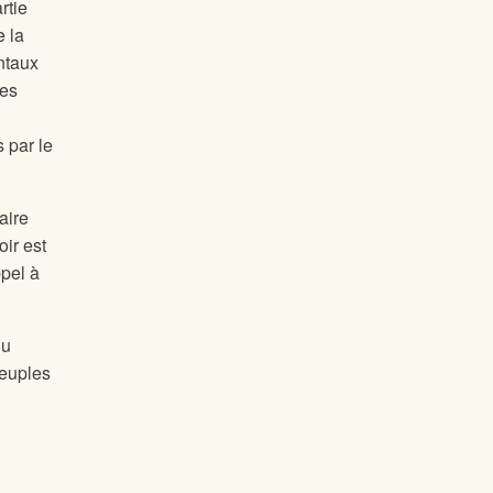
rtie
e la
ntaux
ces
 par le
aire
ir est
ppel à
du
peuples