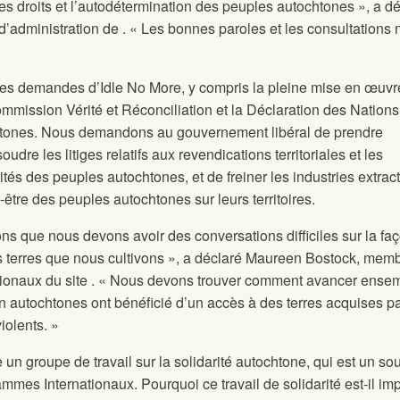
s droits et l’autodétermination des peuples autochtones », a d
d’administration de
. « Les bonnes paroles et les consultations 
les demandes d’Idle No More, y compris la pleine mise en œuvr
ommission Vérité et Réconciliation et la Déclaration des Nations
chtones. Nous demandons au gouvernement libéral de prendre
re les litiges relatifs aux revendications territoriales et les
aités des peuples autochtones, et de freiner les industries extrac
-être des peuples autochtones sur leurs territoires.
ns que nous devons avoir des conversations difficiles sur la fa
s terres que nous cultivons », a déclaré Maureen Bostock, mem
ionaux du site
. « Nous devons trouver comment avancer ensem
n autochtones ont bénéficié d’un accès à des terres acquises p
iolents. »
n groupe de travail sur la solidarité autochtone, qui est un so
mes Internationaux. Pourquoi ce travail de solidarité est-il imp