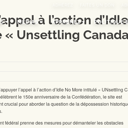
ADHÉREZ
FAITES UN DON
AB
appel à l’action d’Idl
NS
MÉDIAS
APPRENEZ
POLITIQUE 
é « Unsettling Canad
 d’appuyer l’appel à l’action d’Idle No More intitulé « UNsettling
élèbrent le 150e anniversaire de la Confédération, le site
est
t crucial pour aborder la question de la dépossession historiqu
s.
ent fédéral prenne des mesures pour démanteler les obstacles