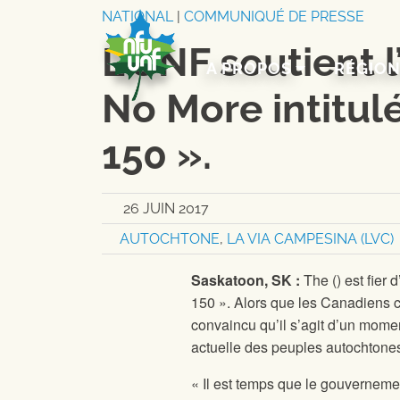
Aller au contenu
NATIONAL
|
COMMUNIQUÉ DE PRESSE
L’UNF soutient l’
A PROPOS
RÉGIO
No More intitul
150 ».
26 JUIN 2017
AUTOCHTONE
,
LA VIA CAMPESINA (LVC)
Saskatoon, SK :
The
(
) est fier
150 ». Alors que les Canadiens c
convaincu qu’il s’agit d’un momen
actuelle des peuples autochtone
« Il est temps que le gouvernem