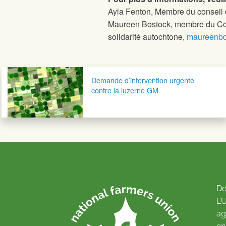
Ayla Fenton,
Membre du conseil 
Maureen Bostock, membre du Co
solidarité autochtone,
maureenbo
Navigation postale
Demande d’intervention urgente
contre la luzerne GM
De
L’
ag