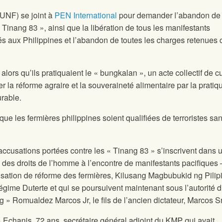
(UNF) se joint à
PEN International
pour demander l’abandon de 
 Tinang 83 », ainsi que la libération de tous les manifestants
és aux Philippines et l’abandon de toutes les charges retenues 
alors qu’ils pratiquaient le « bungkalan », un acte collectif de c
ser la réforme agraire et la souveraineté alimentaire par la pratiq
urable.
que les fermières philippines soient qualifiées de terroristes sa
accusations portées contre les « Tinang 83 » s’inscrivent dans 
 des droits de l’homme à l’encontre de manifestants pacifiques 
sation de réforme des fermières, Kilusang Magbubukid ng Pilip
égime Duterte et qui se poursuivent maintenant sous l’autorité 
» Romualdez Marcos Jr, le fils de l’ancien dictateur, Marcos Sr
Echanis, 72 ans, secrétaire général adjoint du KMP qui avait