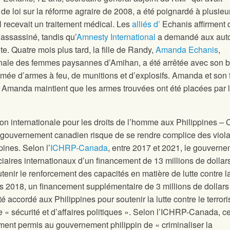
t de loi sur la réforme agraire de 2008, a été poignardé à plusieu
il recevait un traitement médical. Les
alliés d’
Echanis affirment 
t assassiné, tandis qu’
Amnesty International
a demandé aux auto
. Quatre mois plus tard, la fille de Randy,
Amanda Echanis
,
ionale des femmes paysannes d’Amihan, a été arrêtée avec son 
ée d’armes à feu, de munitions et d’explosifs. Amanda et son f
 ; Amanda maintient que les armes trouvées ont été placées par 
tion internationale pour les droits de l’homme aux Philippines –
gouvernement canadien risque de se rendre complice des viola
ines. Selon l’
ICHRP-Canada
, entre 2017 et 2021, le gouvern
iciaires internationaux d’un financement de 13 millions de dollar
nir le renforcement des capacités en matière de lutte contre l
uis 2018, un financement supplémentaire de 3 millions de dollars
 accordé aux Philippines pour soutenir la lutte contre le terror
« sécurité et d’affaires politiques ». Selon l’ICHRP-Canada, c
ment permis au gouvernement philippin de « criminaliser la