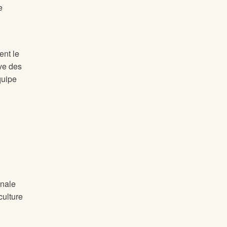
e
ent le
ve des
quipe
onale
culture