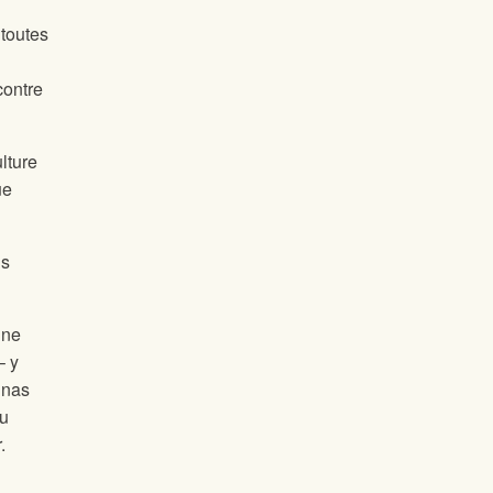
toutes
contre
ulture
ue
ns
une
– y
inas
du
.