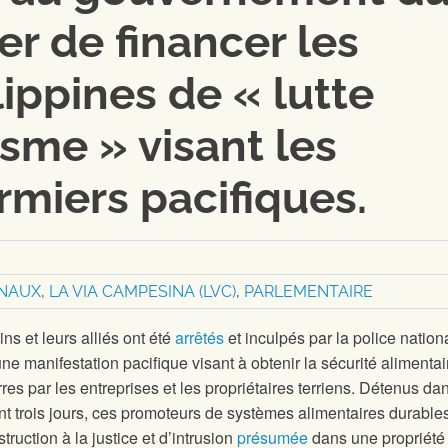
r de financer les
ppines de « lutte
isme » visant les
rmiers pacifiques.
ONAUX
,
LA VIA CAMPESINA (LVC)
,
PARLEMENTAIRE
ns et leurs alliés ont été
arrêtés
et inculpés par la police nation
une manifestation pacifique visant à obtenir la sécurité alimentai
es par les entreprises et les propriétaires terriens. Détenus da
nt trois jours, ces promoteurs de systèmes alimentaires durable
uction à la justice et d’intrusion
présumée
dans une propriété 