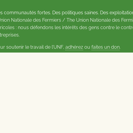
s communautés fortes. Des politiques saines. Des exploitatio
Union Nationale des Fermiers / The Union Nationale des Fermi
ricoles : nous défendons les intérêts des gens contre le cont
treprises.
ur soutenir le travail de l’UNF,
adhérez
ou
faites un don
.
us d’informations sur les contacts
Carrières à l’UNF
Politique de confidentialité
2026