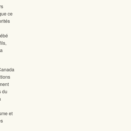
rs
que ce
rités
bébé
ils,
la
 Canada
tions
ement
s du
a
isme et
es