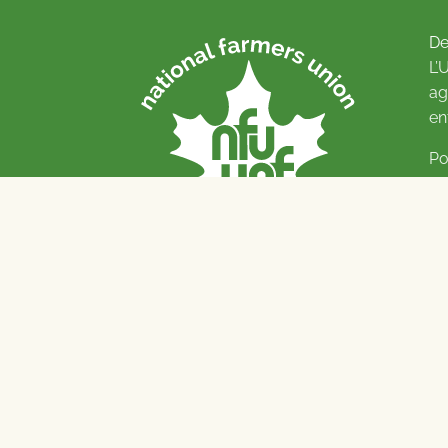
De
L’
ag
en
Po
Pl
© 