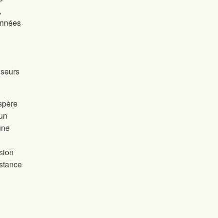
,
données
sseurs
espère
 un
une
ssion
istance