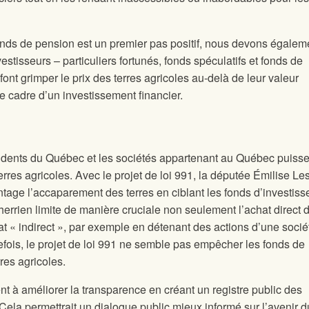
s fonds de pension est un premier pas positif, nous devons égalem
estisseurs – particuliers fortunés, fonds spéculatifs et fonds de
ont grimper le prix des terres agricoles au-delà de leur valeur
e cadre d’un investissement financier.
ésidents du Québec et les sociétés appartenant au Québec puisse
rres agricoles. Avec le projet de loi 991, la députée Émilise Le
ntage l’accaparement des terres en ciblant les fonds d’investis
Therrien limite de manière cruciale non seulement l’achat direct 
hat « indirect », par exemple en détenant des actions d’une socié
efois, le projet de loi 991 ne semble pas empêcher les fonds de
res agricoles.
nt à améliorer la transparence en créant un registre public des
 Cela permettrait un dialogue public mieux informé sur l’avenir d