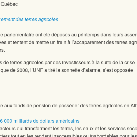
du Québec
arement des terres agricoles
ative parlementaire ont été déposés au printemps dans leurs ass
ves et tentent de mettre un frein à l’accaparement des terres agr
rs.
de terres agricoles par des investisseurs à la suite de la crise
tique de 2008, l’UNF a tiré la sonnette d’alarme, s’est opposée
dire aux fonds de pension de posséder des terres agricoles en Alb
6 000 milliards de dollars américains
acteurs qui transforment les terres, les eaux et les services soc
iers tout en les rendant inaccessibles ou inabordables pour les