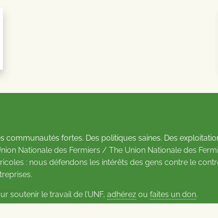
s communautés fortes. Des politiques saines. Des exploitatio
Union Nationale des Fermiers / The Union Nationale des Fermi
ricoles : nous défendons les intérêts des gens contre le cont
treprises.
ur soutenir le travail de l’UNF,
adhérez
ou
faites un don
.