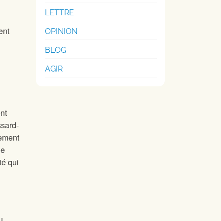
LETTRE
ent
OPINION
BLOG
AGIR
nt
ssard-
sement
de
té qui
u