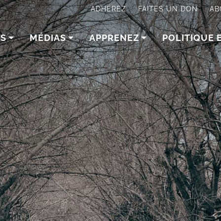
ADHÉREZ
FAITES UN DON
AB
NS
MÉDIAS
APPRENEZ
POLITIQUE 