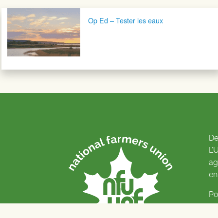
Navigation postale
Op Ed – Tester les eaux
De
L’
ag
en
Po