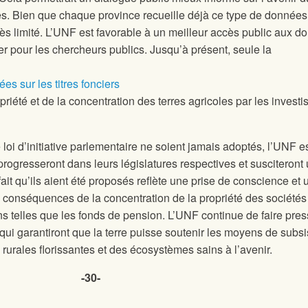
les. Bien que chaque province recueille déjà ce type de données
 très limité. L’UNF est favorable à un meilleur accès public aux 
ulier pour les chercheurs publics. Jusqu’à présent, seule la
ées sur les titres fonciers
riété et de la concentration des terres agricoles par les investi
loi d’initiative parlementaire ne soient jamais adoptés, l’UNF 
 progresseront dans leurs législatures respectives et susciteront
ait qu’ils aient été proposés reflète une prise de conscience et 
 conséquences de la concentration de la propriété des sociétés
ons telles que les fonds de pension. L’UNF continue de faire pre
s qui garantiront que la terre puisse soutenir les moyens de subs
urales florissantes et des écosystèmes sains à l’avenir.
-30-