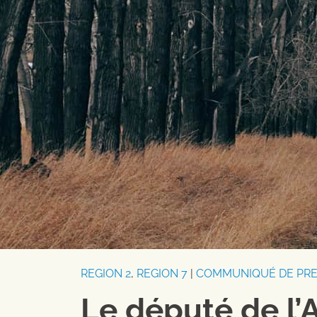
REGION 2
,
REGION 7
|
COMMUNIQUÉ DE PR
Le député de l’