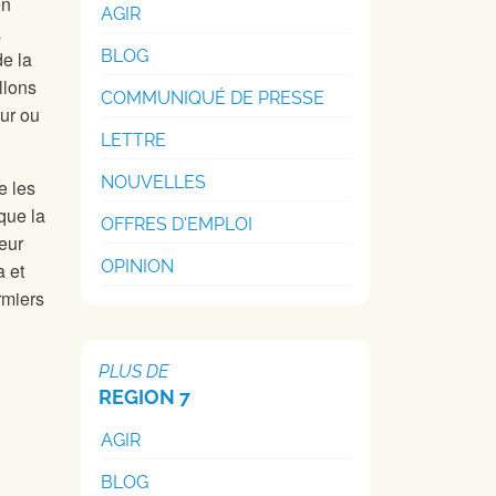
en
AGIR
a
BLOG
e la
llons
COMMUNIQUÉ DE PRESSE
eur ou
LETTRE
NOUVELLES
e les
que la
OFFRES D'EMPLOI
eur
OPINION
a et
ermiers
PLUS DE
REGION 7
AGIR
BLOG