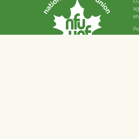
L’
ag
en
Po
Pl
© 
Na