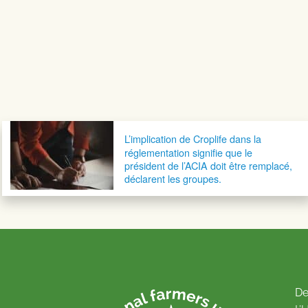
Navigation postale
L’implication de Croplife dans la
réglementation signifie que le
président de l’ACIA doit être remplacé,
déclarent les groupes.
De