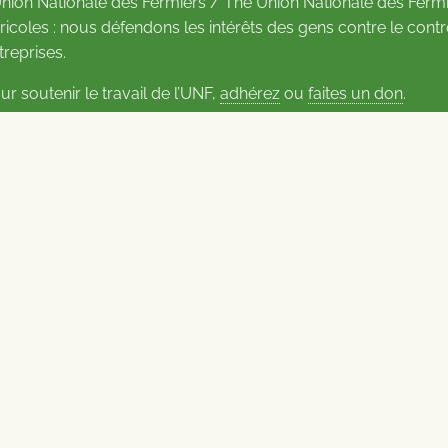
Union Nationale des Fermiers / The Union Nationale des Fermi
ricoles : nous défendons les intérêts des gens contre le cont
treprises.
ur soutenir le travail de l’UNF,
adhérez
ou
faites un don
.
us d’informations sur les contacts
Carrières à l’UNF
Politique de confidentialité
2026
tional Farmers Union