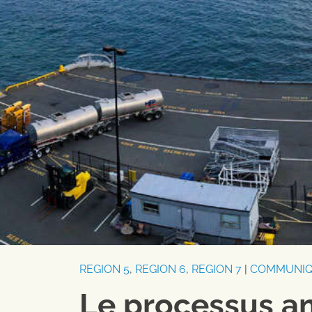
REGION 5
,
REGION 6
,
REGION 7
|
COMMUNIQ
Le processus a