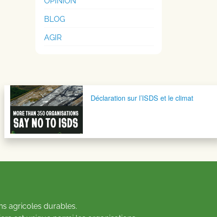
OPINION
BLOG
AGIR
Déclaration sur l’ISDS et le climat
ns agricoles durables.