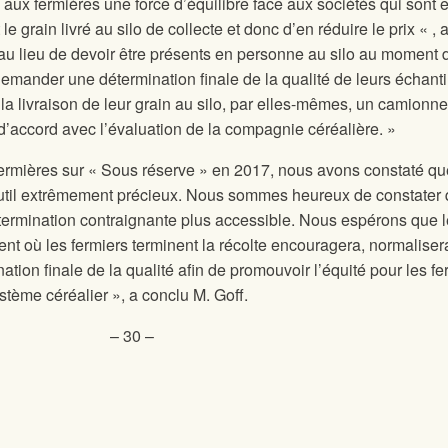
 aux fermières une force d’équilibre face aux sociétés qui sont 
 grain livré au silo de collecte et donc d’en réduire le prix « , 
u lieu de devoir être présents en personne au silo au moment d
 demander une détermination finale de la qualité de leurs échanti
 la livraison de leur grain au silo, par elles-mêmes, un camionn
d’accord avec l’évaluation de la compagnie céréalière. »
fermières sur « Sous réserve » en 2017, nous avons constaté qu
outil extrêmement précieux. Nous sommes heureux de constater 
ermination contraignante plus accessible. Nous espérons que l
ent où les fermiers terminent la récolte encouragera, normaliser
ination finale de la qualité afin de promouvoir l’équité pour les f
ystème céréalier », a conclu M. Goff.
– 30 –