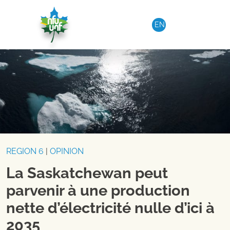
Aller au contenu
EN
REGION 6
|
OPINION
La Saskatchewan peut
parvenir à une production
nette d’électricité nulle d’ici à
2035