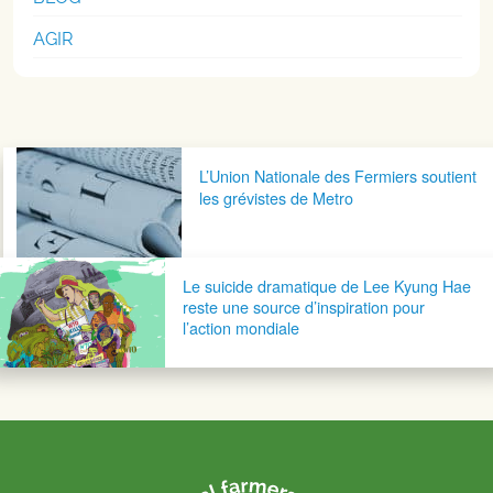
AGIR
Navigation postale
L’Union Nationale des Fermiers soutient
les grévistes de Metro
Le suicide dramatique de Lee Kyung Hae
reste une source d’inspiration pour
l’action mondiale