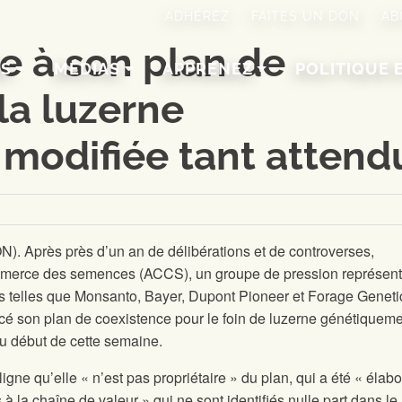
ADHÉREZ
FAITES UN DON
AB
e à son plan de
NS
MÉDIAS
APPRENEZ
POLITIQUE 
la luzerne
modifiée tant attend
N). Après près d’un an de délibérations et de controverses,
mmerce des semences (ACCS), un groupe de pression représent
 telles que Monsanto, Bayer, Dupont Pioneer et Forage Geneti
ncé son plan de coexistence pour le foin de luzerne génétiquem
u début de cette semaine.
gne qu’elle « n’est pas propriétaire » du plan, qui a été « élabo
à la chaîne de valeur » qui ne sont identifiés nulle part dans le