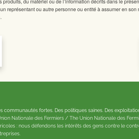
es produits, du matériel ou de l’information décrits dans le présen
un représentant ou autre personne ou entité à assumer en son
.
s communautés fortes. Des politiques saines. Des exploitatio
Union Nationale des Fermiers / The Union Nationale des Fermi
ricoles : nous défendons les intérêts des gens contre le cont
treprises.