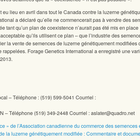
t eu lieu en avril dans tout le Canada contre la luzerne généti
national a déclaré qu’elle ne commencerait pas à vendre des s
e tant qu’un plan de coexistence n’aurait pas été mis en place 
acceptable qu’ils utilisent ce plan – que l’industrie des semenc
ifier la vente de semences de luzerne génétiquement modifiées q
e rappelées. Forage Genetics International a enregistré une var
 2013.
cal – Téléphone : (519) 599-5041 Courriel :
N – Téléphone (519) 349-2448 Courriel : aslater@quadro.net
ence » de l’Association canadienne du commerce des semences 
n de la luzerne génétiquement modifiée : Commentaire et docum