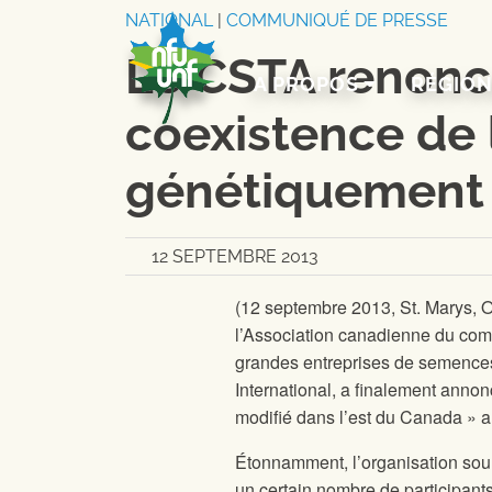
Aller au contenu
NATIONAL
|
COMMUNIQUÉ DE PRESSE
Le CSTA renonc
A PROPOS
RÉGIO
coexistence de 
génétiquement 
12 SEPTEMBRE 2013
(12 septembre 2013, St. Marys, O
l’Association canadienne du co
grandes entreprises de semences
International, a finalement anno
modifié dans l’est du Canada » a
Étonnamment, l’organisation souli
un certain nombre de participants 