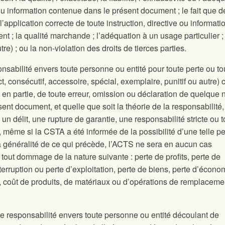
 ou information contenue dans le présent document ; le fait que d
l’application correcte de toute instruction, directive ou informati
 ; la qualité marchande ; l’adéquation à un usage particulier ; 
e) ; ou la non-violation des droits de tierces parties.
bilité envers toute personne ou entité pour toute perte ou to
ct, consécutif, accessoire, spécial, exemplaire, punitif ou autre)
u en partie, de toute erreur, omission ou déclaration de quelque 
ent document, et quelle que soit la théorie de la responsabilité,
 un délit, une rupture de garantie, une responsabilité stricte ou t
e, même si la CSTA a été informée de la possibilité d’une telle pe
a généralité de ce qui précède, l’ACTS ne sera en aucun cas
tout dommage de la nature suivante : perte de profits, perte de
erruption ou perte d’exploitation, perte de biens, perte d’écono
tal, coût de produits, de matériaux ou d’opérations de remplaceme
 responsabilité envers toute personne ou entité découlant de