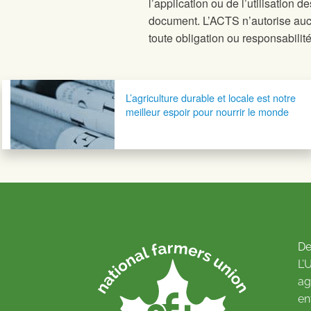
l’application ou de l’utilisation d
document. L’ACTS n’autorise auc
toute obligation ou responsabilité
Navigation postale
L’agriculture durable et locale est notre
meilleur espoir pour nourrir le monde
De
L’
ag
en