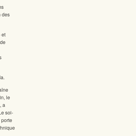
ns
n des
 et
 de
s
da.
aîne
n, le
, a
Le soi-
 porte
chnique