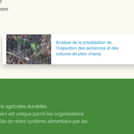
t
 nom
Analyse de la privatisation de
l’inspection des semences et des
cultures de plein champ
ns agricoles durables.
ers est unique parmi les organisations
rôle de notre système alimentaire par les