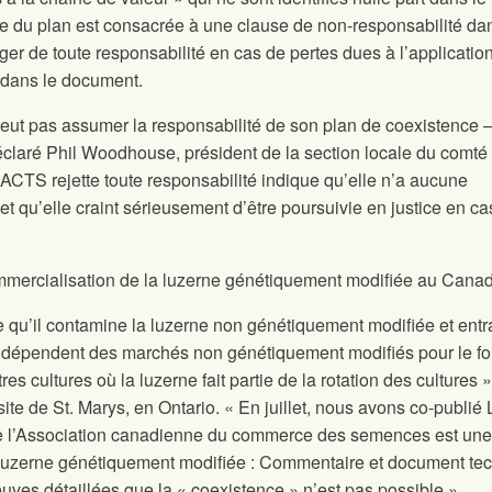
e du plan est consacrée à une clause de non-responsabilité da
er de toute responsabilité en cas de pertes dues à l’applicatio
s dans le document.
eut pas assumer la responsabilité de son plan de coexistence –
éclaré Phil Woodhouse, président de la section locale du comté
 l’ACTS rejette toute responsabilité indique qu’elle n’a aucune
t qu’elle craint sérieusement d’être poursuivie en justice en ca
ommercialisation de la luzerne génétiquement modifiée au Cana
e qu’il contamine la luzerne non génétiquement modifiée et entr
i dépendent des marchés non génétiquement modifiés pour le foi
utres cultures où la luzerne fait partie de la rotation des cultures »
site
de St. Marys, en Ontario. « En juillet, nous avons co-publié 
de l’Association canadienne du commerce des semences est une
a luzerne génétiquement modifiée : Commentaire et document te
uves détaillées que la « coexistence » n’est pas possible ».