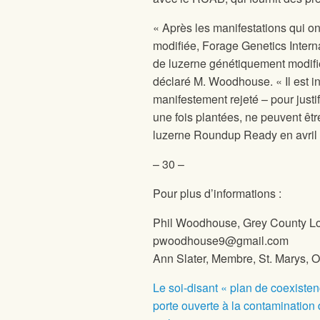
« Après les manifestations qui on
modifiée, Forage Genetics Inter
de luzerne génétiquement modifié
déclaré M. Woodhouse. « Il est in
manifestement rejeté – pour just
une fois plantées, ne peuvent êtr
luzerne Roundup Ready en avril
– 30 –
Pour plus d’informations :
Phil Woodhouse,
Grey County Lo
pwoodhouse9@gmail.com
Ann Slater,
Membre, St. Marys, O
Le soi-disant « plan de coexist
porte ouverte à la contaminatio