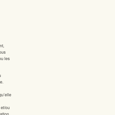
nt,
vous
ou les
u
e.
qu’elle
 et/ou
uation