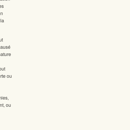
es
on
la
ut
 causé
nature
out
rte ou
mies,
nt, ou