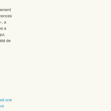
quement
emences
», a
es a
ui,
iété de
est une
ent