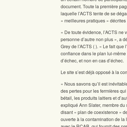
document. Toute la première pag
laquelle l’ACTS tente de se dégag
« meilleures pratiques » décrite
« De toute évidence, l’ACTS ne v
personne d’autre non plus », a d
Grey de l’ACTS (
). « Le fait que
confiance dans le plan lui-même e
d’échec, et non en cas d’échec.
Le site
s’est déjà opposé à la c
« Nous savons qu’il est inévitabl
des pertes pour les fermières qu
bétail, les produits laitiers et d’a
expliqué Ann Slater, membre du 
disant « plan de coexistence » 
ouverte à la contamination de l
avec le RCAB, qui fournit des pre