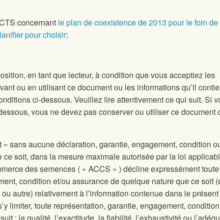
’ACTS concernant
le plan de coexistence de 2013 pour le foin de
anifier pour choisir
:
sition, en tant que lecteur, à condition que vous acceptiez les
ant ou en utilisant ce document ou les informations qu’il contie
onditions ci-dessous. Veuillez lire attentivement ce qui suit. Si 
-dessous, vous ne devez pas conserver ou utiliser ce document 
at » sans aucune déclaration, garantie, engagement, condition o
ce soit, dans la mesure maximale autorisée par la loi applicabl
mmerce des semences ( » ACCS « ) décline expressément toute
ment, condition et/ou assurance de quelque nature que ce soit (
re ou autre) relativement à l’information contenue dans le présent
y limiter, toute représentation, garantie, engagement, condition
it : la qualité, l’exactitude, la fiabilité, l’exhaustivité ou l’adéq