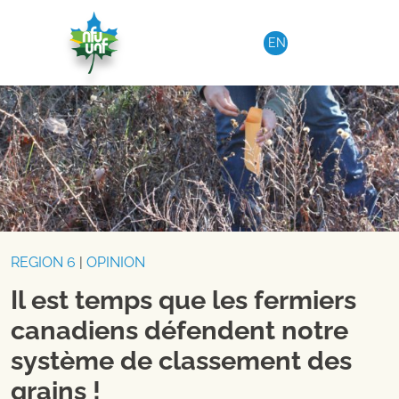
Aller au contenu
EN
REGION 6
|
OPINION
Il est temps que les fermiers
canadiens défendent notre
système de classement des
grains !