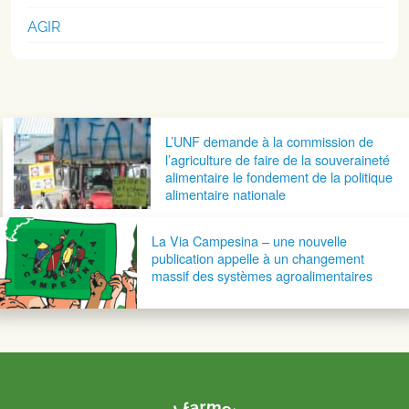
AGIR
Navigation postale
L’UNF demande à la commission de
l’agriculture de faire de la souveraineté
alimentaire le fondement de la politique
alimentaire nationale
La Via Campesina – une nouvelle
publication appelle à un changement
massif des systèmes agroalimentaires