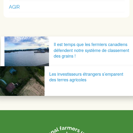
AGIR
Navigation postale
Il est temps que les fermiers canadiens
défendent notre système de classement
des grains !
Les investisseurs étrangers s’emparent
des terres agricoles