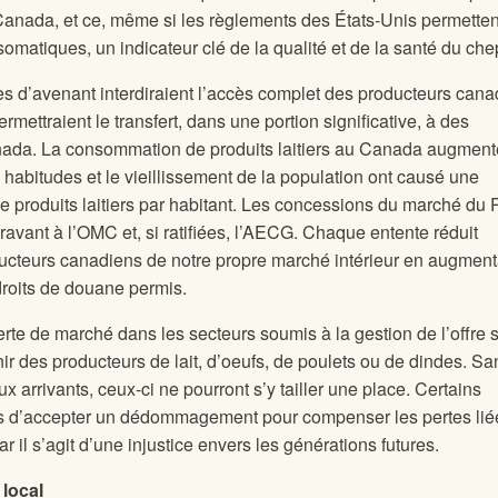
Canada, et ce, même si les règlements des États-Unis permetten
omatiques, un indicateur clé de la qualité et de la santé du chep
res d’avenant interdiraient l’accès complet des producteurs can
ermettraient le transfert, dans une portion significative, à des
anada. La consommation de produits laitiers au Canada augment
abitudes et le vieillissement de la population ont causé une
 produits laitiers par habitant. Les concessions du marché du
avant à l’OMC et, si ratifiées, l’AECG. Chaque entente réduit
ucteurs canadiens de notre propre marché intérieur en augment
droits de douane permis.
rte de marché dans les secteurs soumis à la gestion de l’offre 
r des producteurs de lait, d’oeufs, de poulets ou de dindes. Sa
 arrivants, ceux-ci ne pourront s’y tailler une place. Certains
tés d’accepter un dédommagement pour compenser les pertes lié
ar il s’agit d’une injustice envers les générations futures.
local