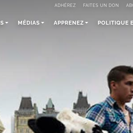
ADHÉREZ
FAITES UN DON
AB
NS
MÉDIAS
APPRENEZ
POLITIQUE 