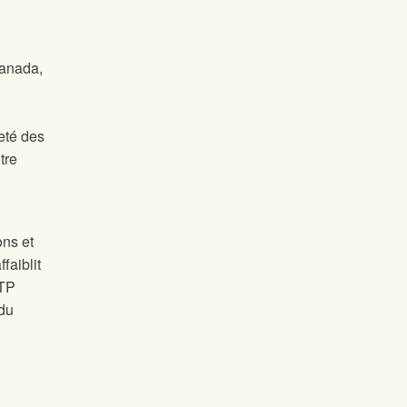
Canada,
neté des
tre
ons et
faiblit
PTP
 du