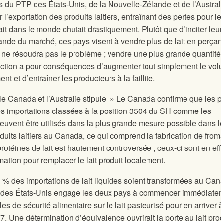
u PTP des États-Unis, de la Nouvelle-Zélande et de l’Austral
l’exportation des produits laitiers, entraînant des pertes pour l
ait dans le monde chutait drastiquement. Plutôt que d’inciter leu
nde du marché, ces pays visent à vendre plus de lait en perçan
 ne résoudra pas le problème ; vendre une plus grande quantité
duction a pour conséquences d’augmenter tout simplement le vo
t et d’entraîner les producteurs à la faillite.
 le Canada et l’Australie stipule » Le Canada confirme que les p
s les importations classées à la position 3504 du SH comme les
peuvent être utilisés dans la plus grande mesure possible dans l
oduits laitiers au Canada, ce qui comprend la fabrication de from
rotéines de lait est hautement controversée ; ceux-ci sont en eff
ormation pour remplacer le lait produit localement.
 % des importations de lait liquides soient transformées au Ca
et des États-Unis engage les deux pays à commencer immédiate
es de sécurité alimentaire sur le lait pasteurisé pour en arriver
7. Une détermination d’équivalence ouvrirait la porte au lait pro