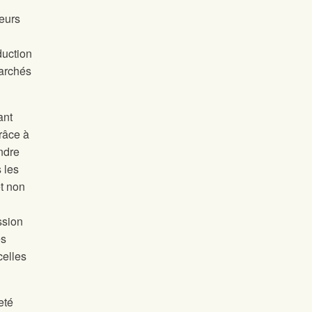
eurs
duction
marchés
ant
grâce à
ndre
 les
et non
ssion
es
celles
eté