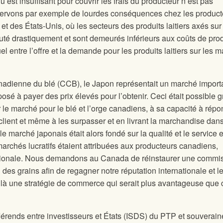
u est insuffisant pour couvrir les frais du producteur n’est pas
observons par exemple de lourdes conséquences chez les product
et des États-Unis, où les secteurs des produits laitiers axés sur
 chuté drastiquement et sont demeurés inférieurs aux coûts de pro
l entre l’offre et la demande pour les produits laitiers sur les 
adienne du blé (CCB), le Japon représentait un marché import
isposé à payer des prix élevés pour l’obtenir. Ceci était possible 
 le marché pour le blé et l’orge canadiens, à sa capacité à répo
lient et même à les surpasser et en livrant la marchandise dans
e marché japonais était alors fondé sur la qualité et le service 
 marchés lucratifs étaient attribuées aux producteurs canadiens,
ationale. Nous demandons au Canada de réinstaurer une commi
des grains afin de regagner notre réputation internationale et l
là une stratégie de commerce qui serait plus avantageuse que 
rends entre investisseurs et États (ISDS) du PTP et souverain