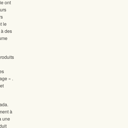
ie ont
eurs
rs
t le
 à des
lume
roduits
es
age « .
et
nada.
ment à
 à une
duit