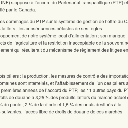
UNF) s’oppose à l’accord du Partenariat transpacifique (PTP) et
fié par le Canada.
les dommages du PTP sur le système de gestion de l’offre du 
s laitiers ; les conséquences néfastes de ses règles
loppement de notre système local d’alimentation ; son manque
ts de l’agriculture et la restriction inacceptable de la souverai
ment qui résulterait du mécanisme de règlement des litiges en
rois piliers : la production, les mesures de contrôle des importati
maines sont interreliés, et l’affaiblissement de l’un des piliers af
nq premières années de l’accord du PTP, les 11 autres pays du 
roits de douane à 3,25 % des produits laitiers du marché actuel
 du poulet, 2 % de la dinde et 1,5 % des oeufs destinés à la
 suivantes, l’accès libre de droits de douane de ces marchés