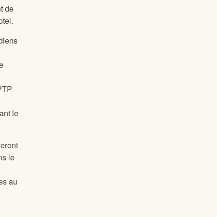
t de
tel.
adiens
e
 PTP
ant le
seront
ns le
es au