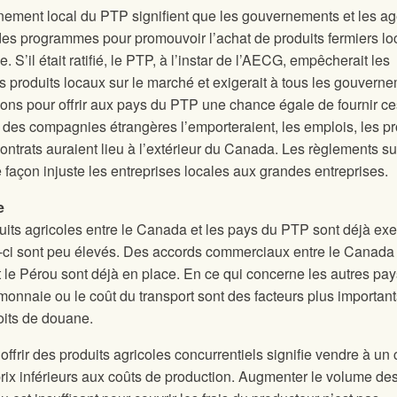
nnement local du PTP signifient que les gouvernements et les a
des programmes pour promouvoir l’achat de produits fermiers l
e. S’il était ratifié, le PTP, à l’instar de l’AECG, empêcherait les
produits locaux sur le marché et exigerait à tous les gouvern
ions pour offrir aux pays du PTP une chance égale de fournir ce
 des compagnies étrangères l’emporteraient, les emplois, les pro
contrats auraient lieu à l’extérieur du Canada. Les règlements su
façon injuste les entreprises locales aux grandes entreprises.
e
uits agricoles entre le Canada et les pays du PTP sont déjà ex
-ci sont peu élevés. Des accords commerciaux entre le Canada 
et le Pérou sont déjà en place. En ce qui concerne les autres pa
monnaie ou le coût du transport sont des facteurs plus importan
oits de douane.
’offrir des produits agricoles concurrentiels signifie vendre à un 
rix inférieurs aux coûts de production. Augmenter le volume de