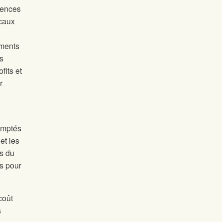
gences
ocaux
ements
s
fits et
r
emptés
et les
ys du
ts pour
coût
s