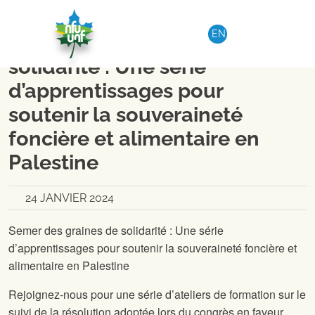
Aller au contenu
NATIONAL
|
EN
Semer des graines de
solidarité : Une série
d’apprentissages pour
soutenir la souveraineté
foncière et alimentaire en
Palestine
24 JANVIER 2024
Semer des graines de solidarité : Une série
d’apprentissages pour soutenir la souveraineté foncière et
alimentaire en Palestine
Rejoignez-nous pour une série d’ateliers de formation sur le
suivi de la résolution adoptée lors du congrès en faveur