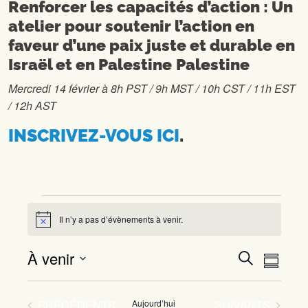
Renforcer les capacités d’action : Un
atelier pour soutenir l’action en
faveur d’une paix juste et durable en
Israël et en Palestine
Palestine
Mercredi 14 février à 8h PST / 9h MST / 10h CST / 11h EST
/ 12h AST
INSCRIVEZ-VOUS ICI
.
Évènements
Il n’y a pas d’évènements à venir.
Notice
À venir
Recherc
Navi
RECHERCH
RÉSUM
de
et
Sélectionnez
vues
la
navigati
ÉVÈNEMENTS
ÉVÈNEMENTS
PRÉCÉDENTS
Aujourd’hui
SUIVANTS