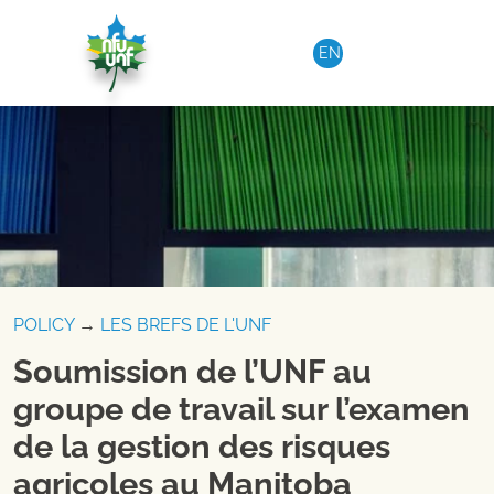
Aller au contenu
EN
POLICY
→
LES BREFS DE L'UNF
Soumission de l’UNF au
groupe de travail sur l’examen
de la gestion des risques
agricoles au Manitoba