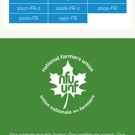
2007-FR-2
2006-FR-2
2005-FR
2000-FR
1997-FR
Des communautés fortes. Des politiques saines. Des