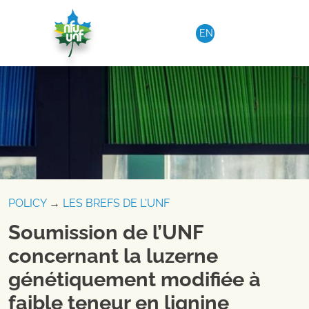
Aller au contenu
EN
POLICY
→
LES BREFS DE L'UNF
Soumission de l’UNF
concernant la luzerne
génétiquement modifiée à
faible teneur en lignine