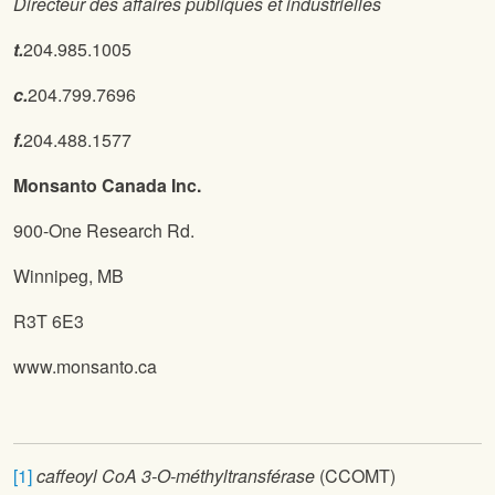
Directeur des affaires publiques et industrielles
t.
204.985.1005
c.
204.799.7696
f.
204.488.1577
Monsanto Canada Inc.
900-One Research Rd.
Winnipeg, MB
R3T 6E3
www.monsanto.ca
[1]
caffeoyl CoA 3-O-méthyltransférase
(CCOMT)