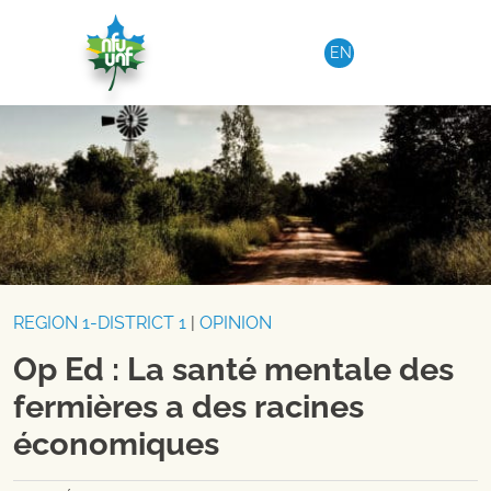
Aller au contenu
EN
REGION 1-DISTRICT 1
|
OPINION
Op Ed : La santé mentale des
fermières a des racines
économiques