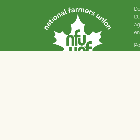
De
L’
ag
en
Po
Pl
© 
Na