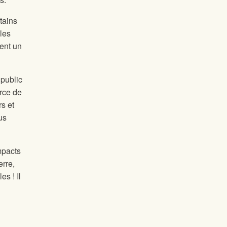
tains
les
ent un
 public
rce de
s et
us
mpacts
erre,
s ! Il