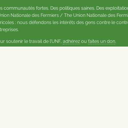
s communautés fortes. Des politiques saines. Des exploitatio
Union Nationale des Fermiers / The Union Nationale des Fermi
ricoles : nous défendons les intérêts des gens contre le cont
treprises.
ur soutenir le travail de l’UNF,
adhérez
ou
faites un don
.
us d’informations sur les contacts
Carrières à l’UNF
Politique de confidentialité
2026
tional Farmers Union