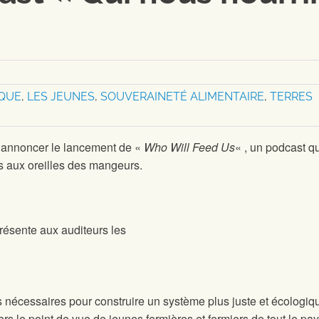
QUE
,
LES JEUNES
,
SOUVERAINETÉ ALIMENTAIRE
,
TERRES
d’annoncer le lancement de «
Who Will Feed Us
« , un podcast q
s aux oreilles des mangeurs.
résente aux auditeurs les
ns nécessaires pour construire un système plus juste et écologi
rs le point de vue de jeunes fermières et fermiers de tout le pay