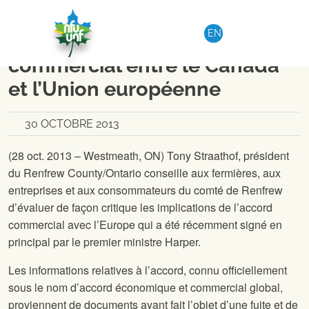
Aller au contenu
NATIONAL
|
COMMUNIQUÉ DE PRESSE
EN
Évaluation du récent accord
commercial entre le Canada
et l’Union européenne
30 OCTOBRE 2013
(28 oct. 2013 – Westmeath, ON) Tony Straathof, président
du Renfrew County/Ontario
conseille aux fermières, aux
entreprises et aux consommateurs du comté de Renfrew
d’évaluer de façon critique les implications de l’accord
commercial avec l’Europe qui a été récemment signé en
principal par le premier ministre Harper.
Les informations relatives à l’accord, connu officiellement
sous le nom d’accord économique et commercial global,
proviennent de documents ayant fait l’objet d’une fuite et de