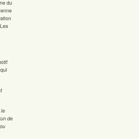
nne du
dienne
ration
 Les
otif
 qui
t
 le
’un de
 ou