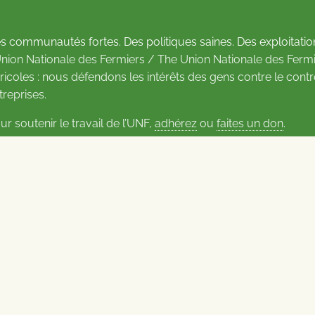
s communautés fortes. Des politiques saines. Des exploitatio
Union Nationale des Fermiers / The Union Nationale des Fermi
ricoles : nous défendons les intérêts des gens contre le cont
treprises.
ur soutenir le travail de l’UNF,
adhérez
ou
faites un don
.
us d’informations sur les contacts
Carrières à l’UNF
Politique de confidentialité
2026