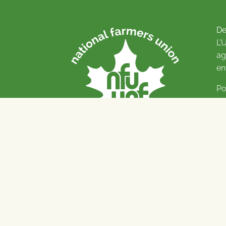
De
L’
ag
en
Po
Pl
© 