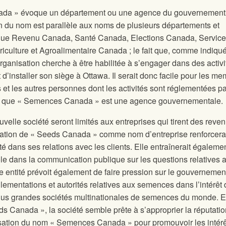
da » évoque un département ou une agence du gouvernement
n du nom est parallèle aux noms de plusieurs départements et
que Revenu Canada, Santé Canada, Elections Canada, Service
culture et Agroalimentaire Canada ; le fait que, comme indiqu
 organisation cherche à être habilitée à s’engager dans des activ
t d’installer son siège à Ottawa. Il serait donc facile pour les m
 et les autres personnes dont les activités sont réglementées par
ort que « Semences Canada » est une agence gouvernementale.
elle société seront limités aux entreprises qui tirent des reve
ation de « Seeds Canada » comme nom d’entreprise renforcera
té dans ses relations avec les clients. Elle entraînerait égaleme
ôle dans la communication publique sur les questions relatives 
 entité prévoit également de faire pression sur le gouvernemen
églementations et autorités relatives aux semences dans l’intérêt
lus grandes sociétés multinationales de semences du monde. 
ds Canada », la société semble prête à s’approprier la réputati
sation du nom « Semences Canada » pour promouvoir les intér