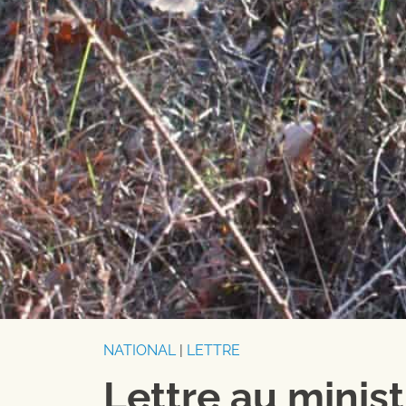
NATIONAL
|
LETTRE
Lettre au minist