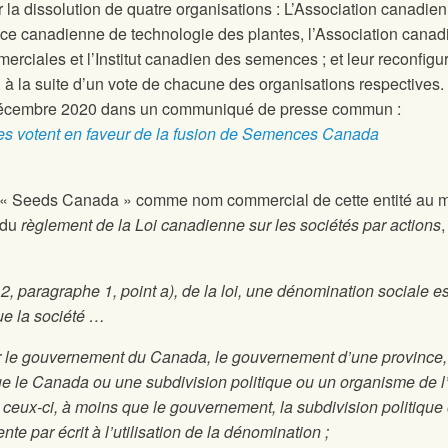
r la dissolution de quatre organisations : L’Association canadie
e canadienne de technologie des plantes, l’Association cana
ciales et l’Institut canadien des semences ; et leur reconfigu
, à la suite d’un vote de chacune des organisations respectives.
2 décembre 2020 dans un communiqué de presse commun :
es votent en faveur de la fusion de Semences Canada
de « Seeds Canada » comme nom commercial de cette entité au m
6 du
règlement de la Loi canadienne sur les sociétés par actions
,
 12, paragraphe 1, point a), de la loi, une dénomination sociale es
que la société …
ar le gouvernement du Canada, le gouvernement d’une province,
e le Canada ou une subdivision politique ou un organisme de l
 ceux-ci, à moins que le gouvernement, la subdivision politique
e par écrit à l’utilisation de la dénomination ;