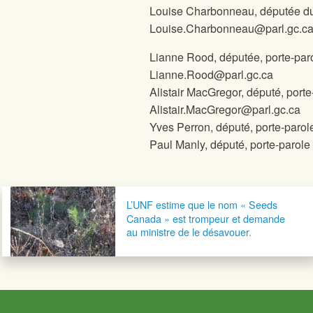
Louise Charbonneau, députée du 
Louise.Charbonneau@parl.gc.c
Lianne Rood, députée, porte-paro
Lianne.Rood@parl.gc.ca
Alistair MacGregor, député, port
Alistair.MacGregor@parl.gc.ca
Yves Perron, député, porte-parol
Paul Manly, député, porte-parole 
Navigation postale
L’UNF estime que le nom « Seeds
Canada » est trompeur et demande
au ministre de le désavouer.