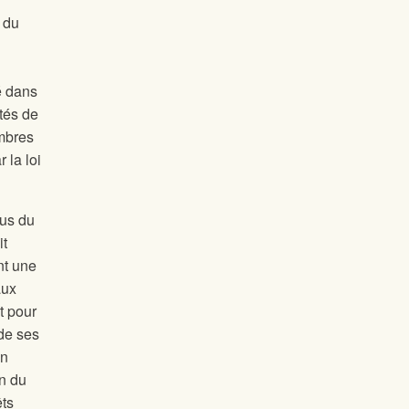
 du
é dans
ités de
embres
 la loi
nus du
it
nt une
aux
t pour
 de ses
En
on du
êts