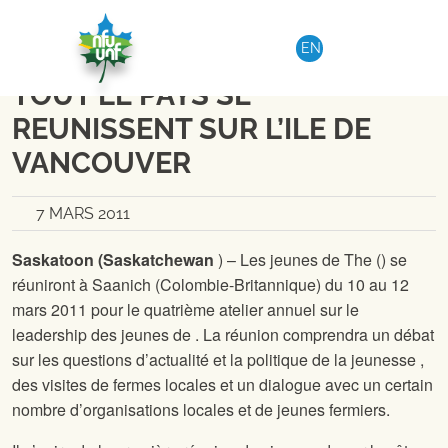
Aller au contenu
NATIONAL
|
COMMUNIQUÉ DE PRESSE
EN
LES JEUNES FERMIERES DE
TOUT LE PAYS SE
REUNISSENT SUR L’ILE DE
VANCOUVER
7 MARS 2011
Saskatoon (Saskatchewan
) – Les jeunes de
The
(
) se
réuniront à Saanich (Colombie-Britannique) du 10 au 12
mars 2011 pour le quatrième atelier annuel sur le
leadership des jeunes de
. La réunion comprendra un débat
sur les questions d’actualité et la politique de la jeunesse
,
des visites de fermes locales et un dialogue avec un certain
nombre d’organisations locales et de jeunes fermiers.