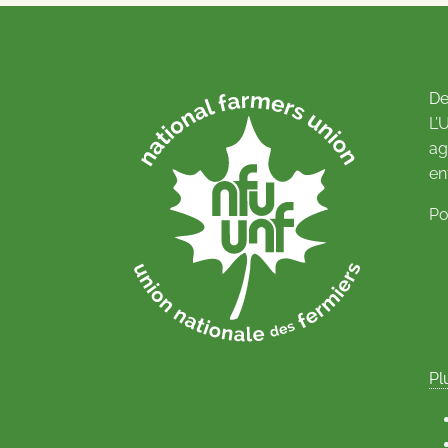
De
L’
ag
en
Po
Pl