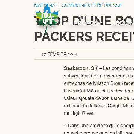
Aller au contenu
NATIONAL
|
COMMUNIQUÉ DE PRESSE
TROP D’UNE BO
A PROPOS
RÉGIO
PACKERS RECEI
17 FÉVRIER 2011
Saskatoon, SK –
Les conditionn
subventions des gouvernements al
entreprise de Nilsson Bros.) rec
l’avenir/ALMA au cours des deux
valeur ajoutée de son usine de La
millions de dollars à Cargill Meat
de High River.
« Dans une province qui s’enorgue
nouvelle preuve que les faits son