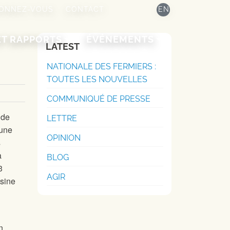
ONNEZ-VOUS
CONTACT
EN
ET RAPPORTS
ÉVÉNEMENTS
LATEST
NATIONALE DES FERMIERS :
TOUTES LES NOUVELLES
COMMUNIQUÉ DE PRESSE
 de
LETTRE
(une
OPINION
s
à
BLOG
3
AGIR
usine
n