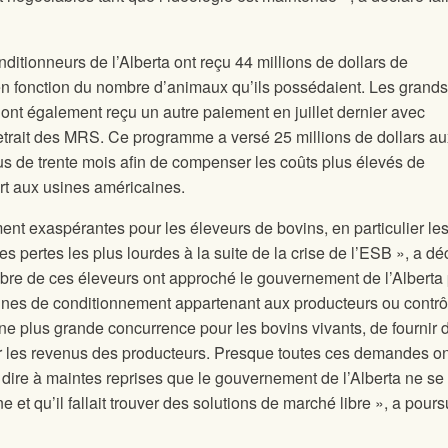
nditionneurs de l’Alberta ont reçu 44 millions de dollars de
 fonction du nombre d’animaux qu’ils possédaient. Les grands
ont également reçu un autre paiement en juillet dernier avec
etrait des MRS. Ce programme a versé 25 millions de dollars au
us de trente mois afin de compenser les coûts plus élevés de
t aux usines américaines.
ent exaspérantes pour les éleveurs de bovins, en particulier le
es pertes les plus lourdes à la suite de la crise de l’ESB », a dé
bre de ces éleveurs ont approché le gouvernement de l’Alberta
sines de conditionnement appartenant aux producteurs ou contr
 une plus grande concurrence pour les bovins vivants, de fournir 
 les revenus des producteurs. Presque toutes ces demandes on
it dire à maintes reprises que le gouvernement de l’Alberta ne se
 et qu’il fallait trouver des solutions de marché libre », a pours