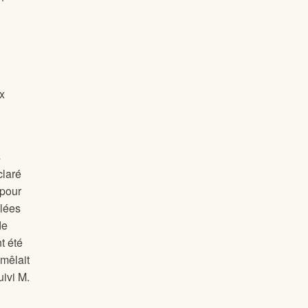
x
s
claré
 pour
ôlées
de
t été
 mêlait
uivi M.