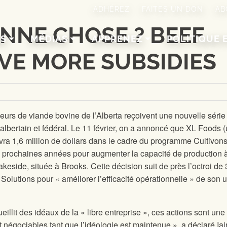
ADHÉREZ
FAITES UN DON
AB
NNE CHOSE ? BEEF
NS
MÉDIAS
APPRENEZ
POLITIQUE 
VE MORE SUBSIDIES
eurs de viande bovine de l’Alberta reçoivent une nouvelle série
bertain et fédéral. Le 11 février, on a annoncé que XL Foods 
evra 1,6 million de dollars dans le cadre du programme Cultivon
 prochaines années pour augmenter la capacité de production 
keside, située à Brooks. Cette décision suit de près l’octroi de 
 Solutions pour « améliorer l’efficacité opérationnelle » de son 
illit des idéaux de la « libre entreprise », ces actions sont une
t négociables tant que l’idéologie est maintenue », a déclaré Iai