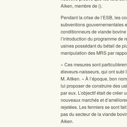
Aiken, membre de
(
).
Pendant la crise de l’ESB, les co
subventions gouvernementales en
conditionneurs de viande bovine 
l’introduction du programme de r
usines possédant du bétail de pl
manipulation des MRS par rappor
« Ces mesures sont particulièrem
éleveurs-naisseurs, qui ont subi l
M. Aitken. « À l’époque, bon nom
lui proposer de construire des u
par eux. L’objectif était de créer
nouveaux marchés et d’améliorer
rejetées. Les fermiers se sont fa
pas du secteur de la viande bovine
Aiken.