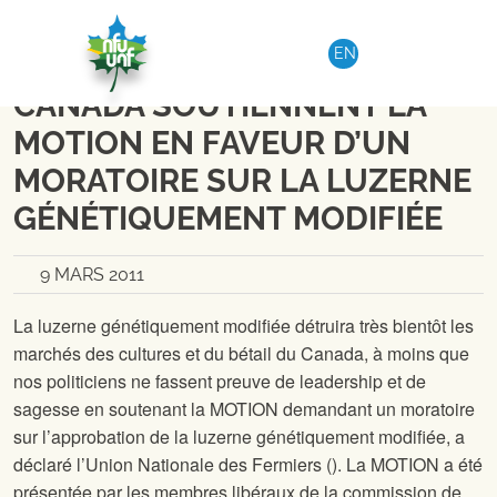
Aller au contenu
NATIONAL
|
COMMUNIQUÉ DE PRESSE
EN
LES FERMIERS DE TOUT LE
CANADA SOUTIENNENT LA
MOTION EN FAVEUR D’UN
MORATOIRE SUR LA LUZERNE
GÉNÉTIQUEMENT MODIFIÉE
9 MARS 2011
La luzerne génétiquement modifiée détruira très bientôt les
marchés des cultures et du bétail du Canada, à moins que
nos politiciens ne fassent preuve de leadership et de
sagesse en soutenant la MOTION demandant un moratoire
sur l’approbation de la luzerne génétiquement modifiée, a
déclaré l’Union Nationale des Fermiers (
). La MOTION a été
présentée par les membres libéraux de la commission de