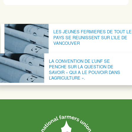
Navigation postale
LES JEUNES FERMIERES DE TOUT LE
PAYS SE REUNISSENT SUR L’ILE DE
VANCOUVER
LA CONVENTION DE L’UNF SE
PENCHE SUR LA QUESTION DE
SAVOIR « QUI A LE POUVOIR DANS
L’AGRICULTURE ».