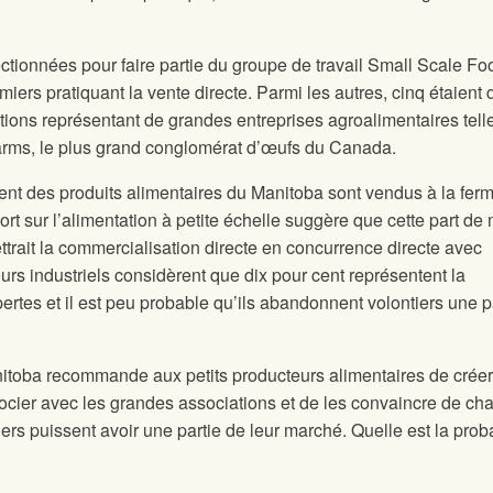
ctionnées pour faire partie du groupe de travail Small Scale Fo
rmiers pratiquant la vente directe. Parmi les autres, cinq étaient 
ons représentant de grandes entreprises agroalimentaires tell
rms, le plus grand conglomérat d’œufs du Canada.
cent des produits alimentaires du Manitoba sont vendus à la fer
ort sur l’alimentation à petite échelle suggère que cette part de
ettrait la commercialisation directe en concurrence directe avec
eurs industriels considèrent que dix pour cent représentent la
s pertes et il est peu probable qu’ils abandonnent volontiers une p
itoba recommande aux petits producteurs alimentaires de crée
égocier avec les grandes associations et de les convaincre de ch
miers puissent avoir une partie de leur marché. Quelle est la proba