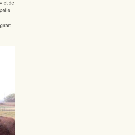
» et de
pelle
irait