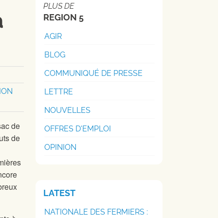
PLUS DE
à
REGION 5
AGIR
BLOG
COMMUNIQUÉ DE PRESSE
ION
LETTRE
NOUVELLES
sac de
OFFRES D'EMPLOI
uts de
OPINION
mières
encore
breux
LATEST
NATIONALE DES FERMIERS :