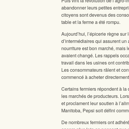
Puis vint la révolution de l’agro
abandonner leurs petites entrepri
citoyens sont devenus des consom
table et la ferme a été rompu.
Aujourd’hui, l’épicerie règne sur
d’intermédiaires qui assurent un
nourriture est bon marché, mais l
avaient changé. Les rappels occas
travail dans les usines ont contri
Les consommateurs râlent et conti
commencé à acheter directement a
Certains fermiers répondent à la 
les marchés de producteurs. Lors
et proclament leur soutien à l’alim
Manitoba, Pepsi soit défini comme
De nombreux fermiers ont adhéré à