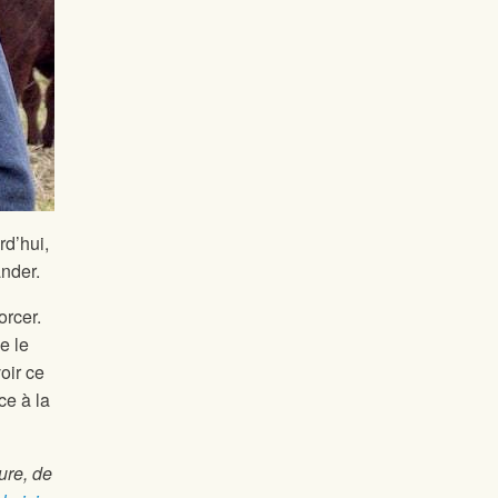
rd’hui,
nder.
orcer.
e le
oir ce
ce à la
ure, de