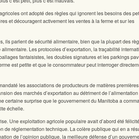
us c’est petit, plus c’est mauvais.
gricoles ont adopté des règles qui ignorent les besoins des pet
es et découragent activement les ventes à la ferme et sur les
 ils parlent de sécurité alimentaire, bien que la plupart des rè
é alimentaire. Les protocoles d’exportation, la traçabilité internat
ballages fantaisistes, les doubles signatures et les parkings pa
erme est petite et que le consommateur peut interroger directem
andaté les associations de producteurs de matières premières
ansion des marchés d’exportation au détriment de l’alimentation
 une certaine surprise que le gouvernement du Manitoba a comm
ite échelle.
ise. Une exploitation agricole populaire avait d’abord été félicit
n de réglementation technique. La colère publique qui en a résu
ignation de l’opinion publique, la meilleure défense d’un gouver