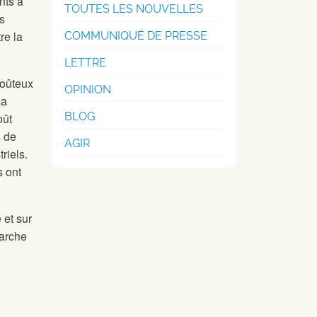
nts à
TOUTES LES NOUVELLES
s
re la
COMMUNIQUÉ DE PRESSE
LETTRE
coûteux
OPINION
La
BLOG
oût
s de
AGIR
riels.
s ont
 et sur
marche