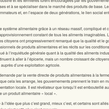
-industrie et les fermières furent encouragées par les gouverneme
ses et à se spécialiser dans le marché des produits de base. Le
mateurs et, en l’espace de deux générations, le lien social ent
 le système alimentaire grâce à un réseau massif, compliqué et 
 approvisionnement constant de tous les aliments imaginables. 
es citoyens ont progressivement remarqué que la qualité et le g
ionnels de produits alimentaires et les récits sur les condition
bué à l’inquiétude générale quant à la qualité des aliments indust
nuent à aller à l’épicerie, mais un nombre croissant de citoyen
uprès d’une exploitation agricole.
demande par la vente directe de produits alimentaires à la ferme
que cela les arrange, les gouvernements prennent le train en 
entation locale. Il est révélateur que lorsqu’il est embouteillé au
 un produit alimentaire « local ».
 l’idée que plus c’est grand, mieux c’est, et certains sont allés