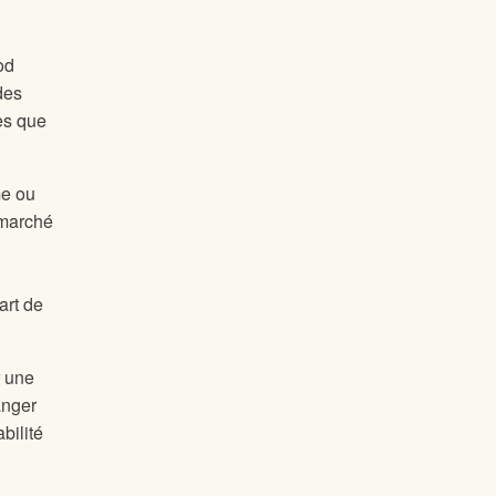
od
des
es que
me ou
 marché
art de
r une
anger
bilité