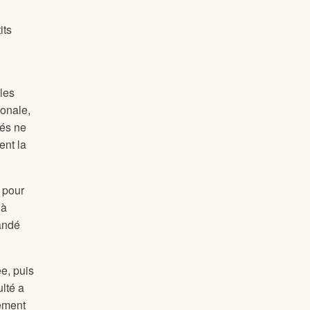
its
gles
ionale,
vés ne
ent la
 pour
 à
andé
ée, puis
lté a
nement