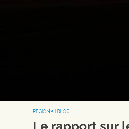
REGION 5
|
BLOG
Le rapport sur l