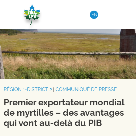
Aller au contenu
EN
RÉGION 1-DISTRICT 2
|
COMMUNIQUÉ DE PRESSE
Premier exportateur mondial
de myrtilles – des avantages
qui vont au-delà du PIB