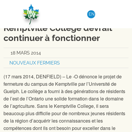
Aller au contenu
REGION 3
|
COMMUNIQUÉ DE PRESSE
EN
L’UNF-O estime que le
Kemptville College devrait
continuer à fonctionner
18 MARS 2014
NOUVEAUX FERMIERS
(17 mars 2014, DENFIELD) – Le
-O dénonce le projet de
fermeture du campus de Kemptville par l’Université de
Guelph. Le collège a fourni à des générations de résidents
de l’est de l’Ontario une solide formation dans le domaine
de l’agriculture. Sans le Kemptville College, il sera
beaucoup plus difficile pour de nombreux jeunes résidents
de la région d’acquérir les connaissances et les
compétences dont ils ont besoin pour exceller dans le