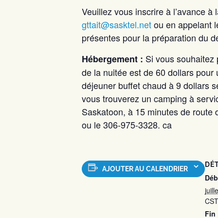
Veuillez vous inscrire à l’avance à
gttait@sasktel.net
ou en appelant l
présentes pour la préparation du d
Si vous souhaitez 
Hébergement :
de la nuitée est de 60 dollars pour un
déjeuner buffet chaud à 9 dollars se
vous trouverez un camping à servi
Saskatoon, à 15 minutes de route 
ou le 306-975-3328. ca
DÉT
AJOUTER AU CALENDRIER
Déb
juil
CS
Fin 