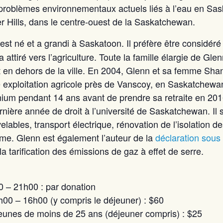
 problèmes environnementaux actuels liés à l’eau en Sask
r Hills, dans le centre-ouest de la Saskatchewan.
 est né et a grandi à Saskatoon. Il préfère être considé
attiré vers l’agriculture. Toute la famille élargie de Glenn 
 en dehors de la ville. En 2004, Glenn et sa femme Shanno
exploitation agricole près de Vanscoy, en Saskatchewa
ranium pendant 14 ans avant de prendre sa retraite en 20
nière année de droit à l’université de Saskatchewan. Il s
elables, transport électrique, rénovation de l’isolation d
tisme. Glenn est également l’auteur de la
déclaration sous
a tarification des émissions de gaz à effet de serre.
0 – 21h00 : par donation
9h00 – 16h00 (y compris le déjeuner) : $60
 Jeunes de moins de 25 ans (déjeuner compris) : $25