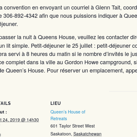
 la convention en envoyant un courriel à Glenn Tait, coord
e 306-892-4342 afin que nous puissions indiquer à Qu
éjeuner.
passer la nuit à Queens House, veuillez les contacter d
 lit simple. Petit-déjeuner le 25 juillet : petit-déjeuner co
ra servi à 8 heures du matin si le nombre d’invités le jus
ce complet dans la ville au Gordon Howe campground, s
de Queen’s House. Pour réserver un emplacement, appel
AILS
LIEU
ut :
Queen’s House of
Retreats
let 24, 2019 @ 14h30
601 Taylor Street West
T
Saskatoon
,
Saskatchewan
: