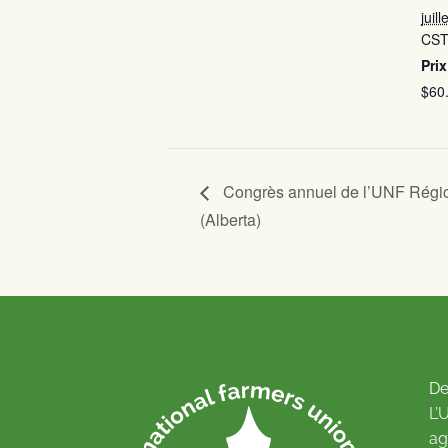
juil
CS
Prix
$60
Congrès annuel de l’UNF Régi
(Alberta)
De
L’
ag