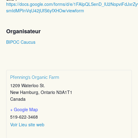
https://docs.google.com/forms/d/e/1FAIpQLSenD_lU2NopviFdJxrZ
smIdMPInVqU42jUfS6yfXHOw/viewform
Organisateur
BIPOC Caucus
Pfenning’s Organic Farm
1209 Waterloo St.
New Hamburg
,
Ontario
N3A1T1
Canada
+ Google Map
519-622-3468
Voir Lieu site web