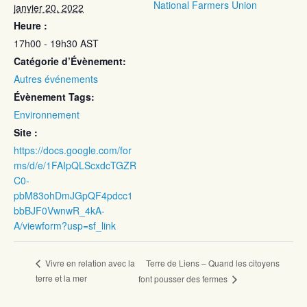
National Farmers Union
janvier 20, 2022
Heure :
17h00 - 19h30
AST
Catégorie d’Évènement:
Autres événements
Évènement Tags:
Environnement
Site :
https://docs.google.com/for
ms/d/e/1FAIpQLScxdcTGZR
C0-
pbM83ohDmJGpQF4pdcc1
bbBJF0VwnwR_4kA-
A/viewform?usp=sf_link
Terre de Liens – Quand les citoyens
Vivre en relation avec la
terre et la mer
font pousser des fermes