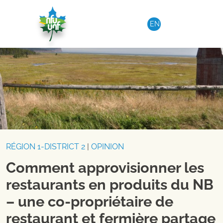
Aller au contenu
EN
RÉGION 1-DISTRICT 2
|
OPINION
Comment approvisionner les
restaurants en produits du NB
– une co-propriétaire de
restaurant et fermière partage