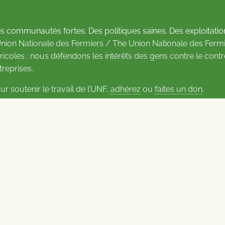
s communautés fortes. Des politiques saines. Des exploitatio
Union Nationale des Fermiers / The Union Nationale des Fermi
ricoles : nous défendons les intérêts des gens contre le cont
treprises.
ur soutenir le travail de l’UNF,
adhérez
ou
faites un don
.
us d’informations sur les contacts
Carrières à l’UNF
Politique de confidentialité