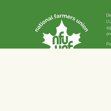
De
L’
ag
en
Po
Pl