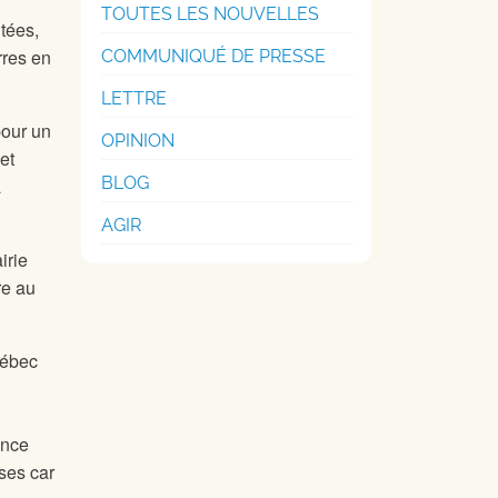
TOUTES LES NOUVELLES
utées,
rres en
COMMUNIQUÉ DE PRESSE
LETTRE
pour un
OPINION
et
BLOG
a
AGIR
irie
re au
uébec
ance
ses car