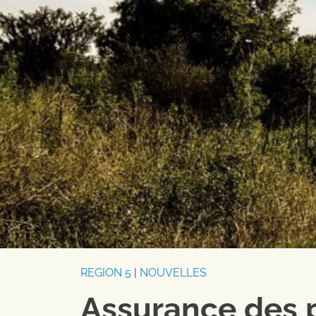
REGION 5
|
NOUVELLES
Assurance des p