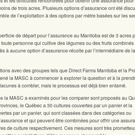
s et les difficultés rencontrées pour obtenir une assurance pour
moins de trois acres. Plusieurs options d’assurance ont été disc
mble de l’exploitation à des options par mètre basées sur les se
perficie de départ pour l’assurance au Manitoba est de 3 acres 
e toute personne qui cultive des légumes ou des fruits combinés 
ès à aucune option d’assurance-récolte par l’intermédiaire de l
tions avec des groupes tels que Direct Farms Manitoba et la Pra
mené la MASC à commencer à explorer la question et à la prend
s lacunes à combler, mais le processus est déjà bien entamé.
ue la MASC a examinés pour les comparer sont proposés au Q
vinces, le Québec a 30 cultures couvertes par un panier et la
ertes par un panier.
qui sont classées dans des catégories ou
’assurance et qui peuvent être combinées pour offrir une assur
es de culture respectivement. Ces mesures sont très prometteu