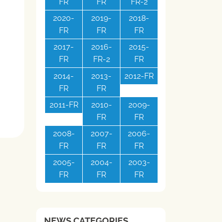
FR
FR
FR-2
2020-
2019-
2018-
FR
FR
FR
2017-
2016-
2015-
FR
FR-2
FR
2014-
2013-
2012-FR
FR
FR
2011-FR
2010-
2009-
FR
FR
2008-
2007-
2006-
FR
FR
FR
2005-
2004-
2003-
FR
FR
FR
NEWS CATEGORIES