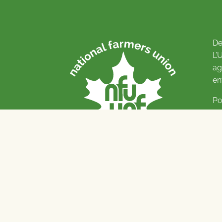
De
L’
ag
en
Po
Pl