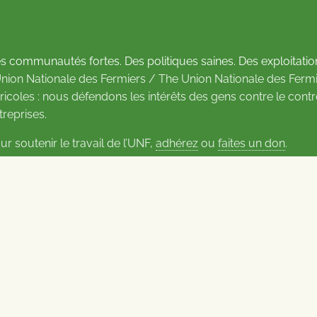
s communautés fortes. Des politiques saines. Des exploitatio
Union Nationale des Fermiers / The Union Nationale des Fermi
ricoles : nous défendons les intérêts des gens contre le cont
treprises.
ur soutenir le travail de l’UNF,
adhérez
ou
faites un don
.
us d’informations sur les contacts
Carrières à l’UNF
Politique de confidentialité