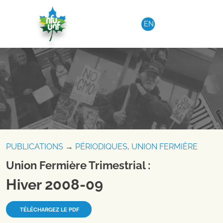
Aller au contenu
EN
PUBLICATIONS
→
PÉRIODIQUES
,
UNION FERMIÈRE
Union Fermière Trimestrial :
Hiver 2008-09
TÉLÉCHARGEZ LE PDF