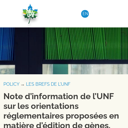
Aller au contenu
EN
POLICY
→
LES BREFS DE L'UNF
Note d’information de l’UNF
sur les orientations
réglementaires proposées en
matière d’édition de gènes.