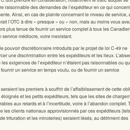
tère raisonnable des demandes de l’expéditeur en ce qui concern
tinente. Ainsi, en cas de plainte concernant le niveau de service, 
iserait l’OTC à dire « presque » ou « non, mais au moins vous ave
ors plus tenue de fournir un service complet à tous les Canadien
 service médiocre, voire inexistant.
ouvoir discrétionnaire introduits par le projet de loi C-49 ne
cer une discrimination entre les expéditeurs et les lieux. L’abs
que les exigences de l’expéditeur n’étaient pas raisonnables ou qu
ournir un service en temps voulu, ou de fournir un service
seraient les premiers à souffrir de l’affaiblissement de cette obl
 éloignés et les petits expéditeurs, tels que les sites de charge
bles aux retards et à l’incertitude, voire à l’abandon complet. T
ue les clients nationaux approvisionnés par ces expéditeurs (tel
e trituration et les minoteries) seraient lésés, au détriment des