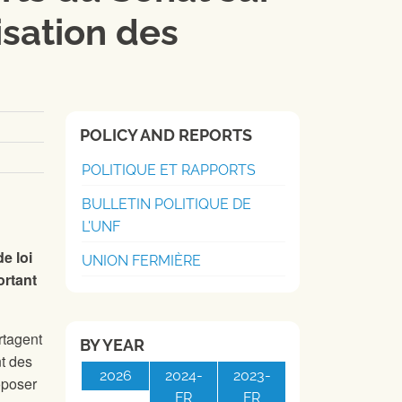
isation des
POLICY AND REPORTS
POLITIQUE ET RAPPORTS
BULLETIN POLITIQUE DE
L'UNF
de loi
UNION FERMIÈRE
ortant
rtagent
BY YEAR
t des
2026
2024-
2023-
oposer
FR
FR