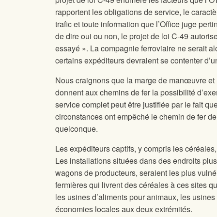
rapportent les obligations de service, le carac
trafic et toute information que l’Office juge per
de dire oui ou non, le projet de loi C-49 autor
essayé ». La compagnie ferroviaire ne serait al
certains expéditeurs devraient se contenter d’un
Nous craignons que la marge de manœuvre et le p
donnent aux chemins de fer la possibilité d’exer
service complet peut être justifiée par le fait 
circonstances ont empêché le chemin de fer de f
quelconque.
Les expéditeurs captifs, y compris les céréales, 
Les installations situées dans des endroits plus
wagons de producteurs, seraient les plus vulnéra
fermières qui livrent des céréales à ces sites q
les usines d’aliments pour animaux, les usines d
économies locales aux deux extrémités.