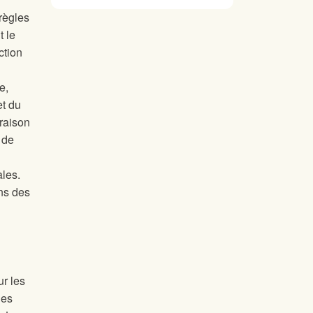
 règles
t le
ction
e,
et du
vraison
 de
ales.
ins des
ur les
les