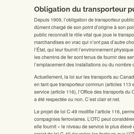
Obligation du transporteur p
Depuis 1909, l’obligation de transporteur pub
dûment chargé de son point d’origine à son point
public reconnaît le rôle vital que joue le transp
marchandises en vrac qui n’ont pas d’autre choi
l’État, qui leur fournit l’environnement physiqu
les chemins de fer sont tenus de fournir des s
l’emplacement des installations ou du nombre 
Actuellement, la loi sur les transports au Cana
en tant que transporteur commun (articles 113 e
service (article 116), l’Office des transports d
a été respectée ou non. C’est clair et net.
Le projet de loi C-49 modifie l’article 116, perm
compagnies ferroviaires. L’OTC peut considérer 
elle fournit « le niveau de service le plus élev
projet de loi C-49 énumère les facteurs que l’O