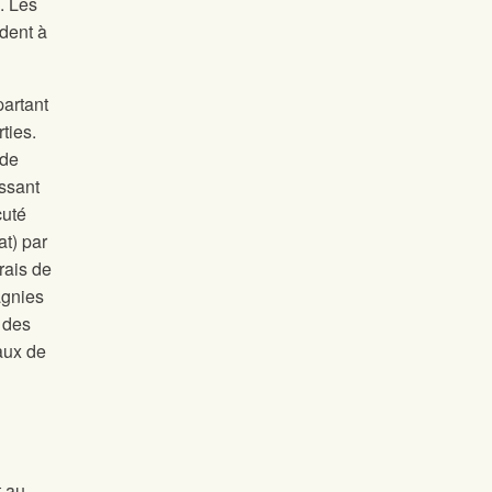
i. Les
ndent à
partant
ties.
 de
issant
cuté
at) par
rais de
agnies
e des
taux de
t au