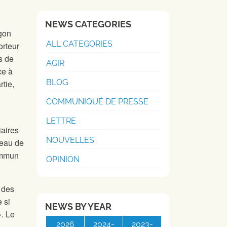
NEWS CATEGORIES
agon
ALL CATEGORIES
orteur
rs de
AGIR
ce à
BLOG
rtie,
COMMUNIQUÉ DE PRESSE
LETTRE
iaires
NOUVELLES
veau de
commun
OPINION
n des
 si
NEWS BY YEAR
». Le
2026
2024-
2023-