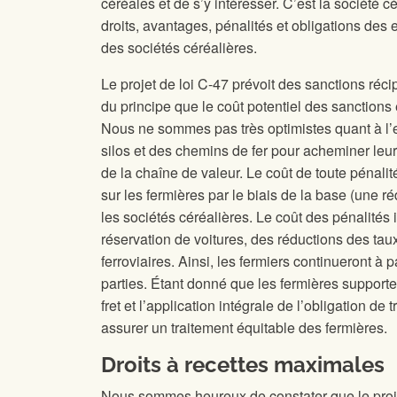
céréales et de s’y intéresser. C’est la société cé
droits, avantages, pénalités et obligations des
des sociétés céréalières.
Le projet de loi C-47 prévoit des sanctions réci
du principe que le coût potentiel des sanctions 
Nous ne sommes pas très optimistes quant à l’
silos et des chemins de fer pour acheminer leur
de la chaîne de valeur. Le coût de toute pénali
sur les fermières par le biais de la base (une 
les sociétés céréalières. Le coût des pénalité
réservation de voitures, des réductions des tau
ferroviaires. Ainsi, les fermiers continueront à 
parties. Étant donné que les fermières supporte
fret et l’application intégrale de l’obligation de
assurer un traitement équitable des fermières.
Droits à recettes maximales
Nous sommes heureux de constater que le proj