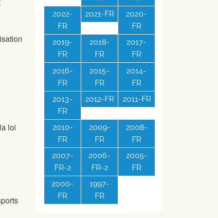
t
2022-
2021-FR
2020-
FR
FR
isation
2019-
2018-
2017-
FR
FR
FR
2016-
2015-
2014-
FR
FR
FR
2013-
2012-FR
2011-FR
FR
a loi
2010-
2009-
2008-
FR
FR
FR
2007-
2006-
2005-
FR-2
FR-2
FR
2000-
1997-
FR
FR
sports