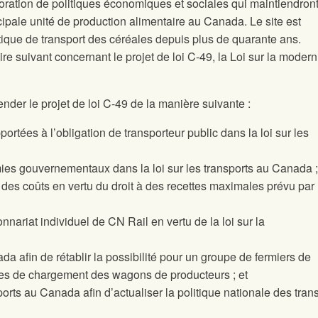
aboration de politiques économiques et sociales qui maintiendron
incipale unité de production alimentaire au Canada. Le site
est
tique de transport des céréales depuis plus de quarante ans.
ire suivant concernant le projet de loi C-49, la Loi sur la modern
der le projet de loi C-49 de la manière suivante :
ortées à l’obligation de transporteur public dans la loi sur les
mies gouvernementaux dans la loi sur les transports au Canada ;
des coûts en vertu du droit à des recettes maximales prévu par l
nnariat individuel de CN Rail en vertu de la loi sur la
ada afin de rétablir la possibilité pour un groupe de fermiers de
es de chargement des wagons de producteurs ; et
nsports au Canada afin d’actualiser la politique nationale des tran