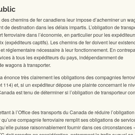
ublic
lic des chemins de fer canadiens leur impose d’acheminer un w
 de destination dans les délais impartis. L’obligation de transp
ort ferroviaire dans l’économie, en particulier pour les expéditeu
x (expéditeurs captifs). Les chemins de fer doivent leur existen
e et réglementaire nécessaire à leur fonctionnement. En contrepa
ervices à tous les expéditeurs du pays, indépendamment de
de wagons à transporter.
da énonce très clairement les obligations des compagnies ferrov
t 114) et, si un expéditeur dépose une plainte concernant le ni
u Canada est tenu de déterminer si l’obligation de transporteur 
ettant à l’Office des transports du Canada de réduire l’obligatio
qu’une compagnie ferroviaire remplit ses obligations de service
é qu’elle puisse raisonnablement fournir dans ces circonstances 
TC doit prendre en considération, notamment le trafic auquel se