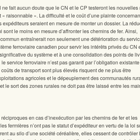
l ne fait aucun doute que le CN et le CP testeront les nouvelles
 « raisonnable ». La difficulté et le coût d’une plainte concernan
ds expéditeurs seraient en mesure de monter un dossier. La rédu
ui sont le moins en mesure d’affronter les chemins de fer. Ainsi,
ur commun entraînerait non seulement une détérioration du servic
ème ferroviaire canadien pour servir les intérêts privés du CN 
ignificative du système et à une consolidation des points de li
e service ferroviaire n’est pas garanti par l’obligation existante
s coûts de transport sont plus élevés risquent de ne plus être
exploitations agricoles et le dépeuplement des communautés rur
c et le sort des zones rurales ne doit pas être laissé entre les ma
réciproques en cas d’inexécution par les chemins de fer et les
les fermières n’ont pas le statut d’expéditeur en vertu de la loi s
ent au silo d’une société céréalière, elles cessent de contrôler 