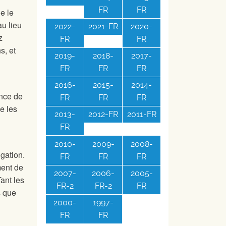
FR
FR
e le
au lieu
2022-
2021-FR
2020-
z
FR
FR
s, et
2019-
2018-
2017-
FR
FR
FR
2016-
2015-
2014-
ence de
FR
FR
FR
e les
2013-
2012-FR
2011-FR
FR
2010-
2009-
2008-
igation.
FR
FR
FR
ment de
2007-
2006-
2005-
ant les
FR-2
FR-2
FR
s que
2000-
1997-
FR
FR