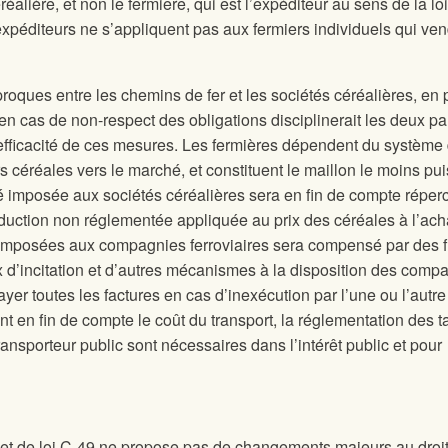
réalière, et non le fermiere, qui est l’expéditeur au sens de la lo
 expéditeurs ne s’appliquent pas aux fermiers individuels qui ve
proques entre les chemins de fer et les sociétés céréalières, en 
en cas de non-respect des obligations disciplinerait les deux par
efficacité de ces mesures. Les fermières dépendent du système
s céréales vers le marché, et constituent le maillon le moins pu
té imposée aux sociétés céréalières sera en fin de compte réper
réduction non réglementée appliquée au prix des céréales à l’ach
s imposées aux compagnies ferroviaires sera compensé par des f
x d’incitation et d’autres mécanismes à la disposition des comp
payer toutes les factures en cas d’inexécution par l’une ou l’autr
nt en fin de compte le coût du transport, la réglementation des 
 transporteur public sont nécessaires dans l’intérêt public et pour
et de loi C-49 ne propose pas de changements majeurs au droi