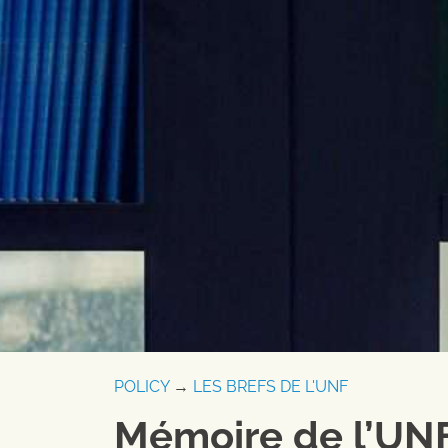
POLICY
→
LES BREFS DE L'UNF
Mémoire de l’UNF