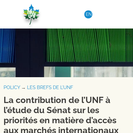
Aller au contenu
EN
POLICY
→
LES BREFS DE L'UNF
La contribution de l’UNF à
l’étude du Sénat sur les
priorités en matière d’accès
aux marchés internationaux