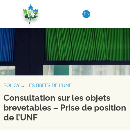
Aller au contenu
EN
POLICY
→
LES BREFS DE L'UNF
Consultation sur les objets
brevetables – Prise de position
de l’UNF