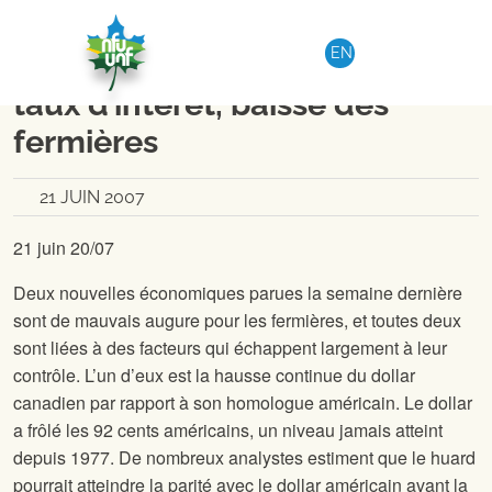
Aller au contenu
NATIONAL
|
COMMUNIQUÉ DE PRESSE
EN
Hausse du dollar, hausse des
taux d’intérêt, baisse des
fermières
21 JUIN 2007
21 juin 20/07
Deux nouvelles économiques parues la semaine dernière
sont de mauvais augure pour les fermières, et toutes deux
sont liées à des facteurs qui échappent largement à leur
contrôle. L’un d’eux est la hausse continue du dollar
canadien par rapport à son homologue américain. Le dollar
a frôlé les 92 cents américains, un niveau jamais atteint
depuis 1977. De nombreux analystes estiment que le huard
pourrait atteindre la parité avec le dollar américain avant la