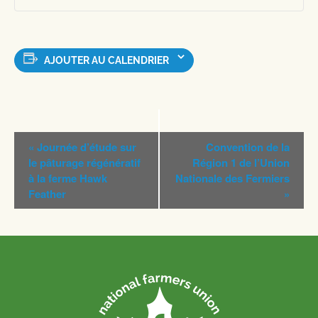
AJOUTER AU CALENDRIER
Navigation
«
Journée d’étude sur
Convention de la
Évènement
le pâturage régénératif
Région 1 de l’Union
à la ferme Hawk
Nationale des Fermiers
Feather
»