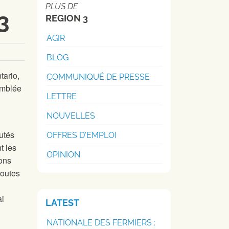
PLUS DE
3
REGION 3
AGIR
BLOG
tario,
COMMUNIQUÉ DE PRESSE
emblée
LETTRE
NOUVELLES
utés
OFFRES D'EMPLOI
t les
OPINION
ions
toutes
ai
LATEST
NATIONALE DES FERMIERS :