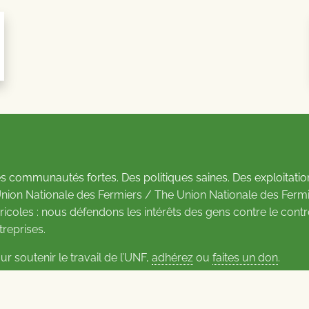
s communautés fortes. Des politiques saines. Des exploitatio
Union Nationale des Fermiers / The Union Nationale des Fermi
ricoles : nous défendons les intérêts des gens contre le cont
treprises.
ur soutenir le travail de l’UNF,
adhérez
ou
faites un don
.