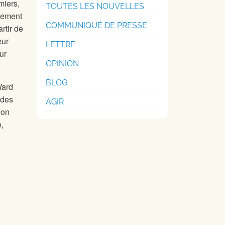
miers,
TOUTES LES NOUVELLES
usement
COMMUNIQUÉ DE PRESSE
rtir de
eur
LETTRE
ur
OPINION
BLOG
Ward
 des
AGIR
ion
,