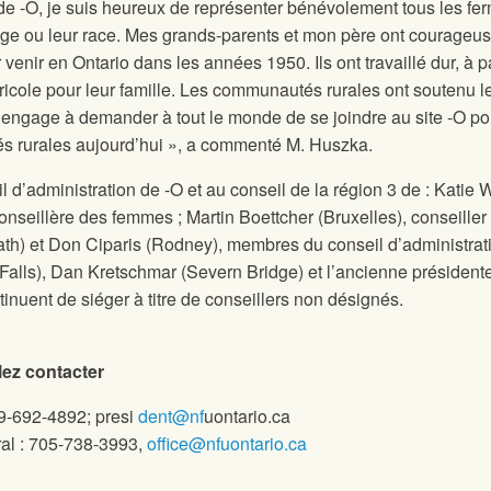
 de
-O, je suis heureux de représenter bénévolement tous les fer
 âge ou leur race. Mes grands-parents et mon père ont courage
enir en Ontario dans les années 1950. Ils ont travaillé dur, à pa
gricole pour leur famille. Les communautés rurales ont soutenu l
m’engage à demander à tout le monde de se joindre au site
-O po
 rurales aujourd’hui », a commenté M. Huszka.
l d’administration de
-O et au conseil de la région 3 de
: Katie 
nseillère des femmes ; Martin Boettcher (Bruxelles), conseiller
th) et Don Ciparis (Rodney), membres du conseil d’administrat
 Falls), Dan Kretschmar (Severn Bridge) et l’ancienne présidente
tinuent de siéger à titre de conseillers non désignés.
lez contacter
19-692-4892; presi
dent@nf
uontario.ca
ral : 705-738-3993,
office@nfuontario.ca