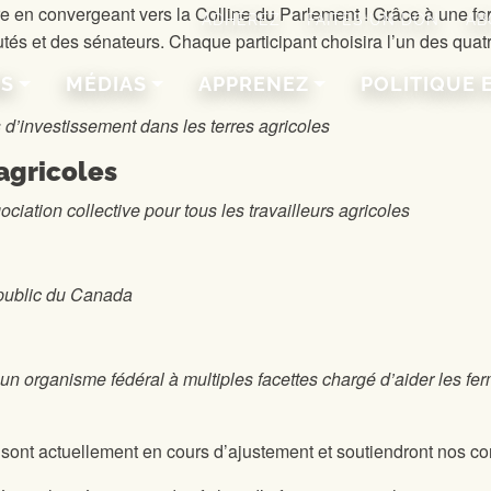
 en convergeant vers la Colline du Parlement ! Grâce à une for
ADHÉREZ
FAITES UN DON
AB
putés et des sénateurs. Chaque participant choisira l’un des qua
NS
MÉDIAS
APPRENEZ
POLITIQUE 
 d’investissement dans les terres agricoles
 agricoles
ociation collective pour tous les travailleurs agricoles
 public du Canada
 un organisme fédéral à multiples facettes chargé d’aider les fe
ont actuellement en cours d’ajustement et soutiendront nos con