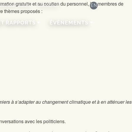
mation gratuite et au soutien du personnel, les membres de
ONNEZ-VOUS
CONTACT
EN
tre thèmes proposés :
ET RAPPORTS
ÉVÉNEMENTS
rmiers à s’adapter au changement climatique et à en atténuer les
versations avec les politiciens.