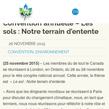
Aller au contenu
NATIONAL
|
COMMUNIQUÉ DE PRESSE
EN
Nationale des Fermiers 46ème
Convention annuelle – Les
sols : Notre terrain d’entente
26 NOVEMBRE 2015
CONVENTION
,
ENVIRONNEMENT
(25 novembre 2015)
– Les membres du
de tout le Canada
se réunissent à London, en Ontario, du 26 au 28 novembre
pour le 46e congrès national annuel. Cette année, le thème
est »
Le sol : Notre terrain d’entente.
« Alors que les dirigeants mondiaux se réunissent à Paris
pour discuter du changement climatique, nous, en tant que
fermiers, nous nous réunissons pour réfléchir à notre rôle et