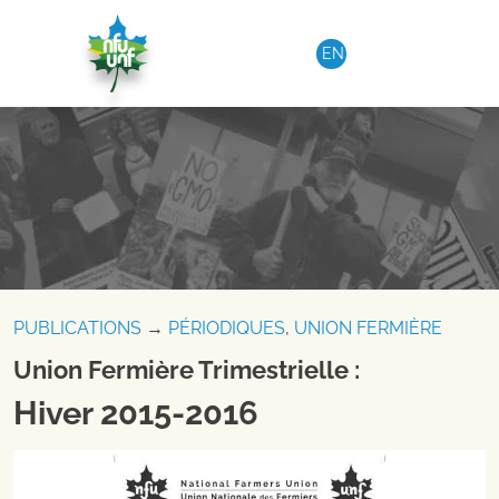
Aller au contenu
EN
PUBLICATIONS
→
PÉRIODIQUES
,
UNION FERMIÈRE
Union Fermière Trimestrielle :
Hiver 2015-2016