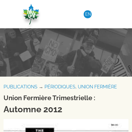
Aller au contenu
EN
PUBLICATIONS
→
PÉRIODIQUES
,
UNION FERMIÈRE
Union Fermière Trimestrielle :
Automne 2012