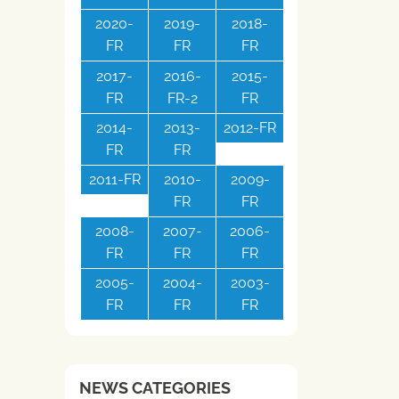
2020-
2019-
2018-
FR
FR
FR
2017-
2016-
2015-
FR
FR-2
FR
2014-
2013-
2012-FR
FR
FR
2011-FR
2010-
2009-
FR
FR
2008-
2007-
2006-
FR
FR
FR
2005-
2004-
2003-
FR
FR
FR
NEWS CATEGORIES