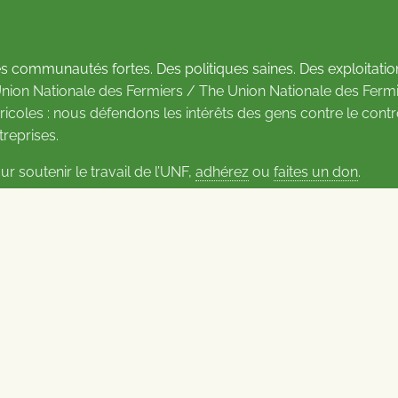
s communautés fortes. Des politiques saines. Des exploitatio
Union Nationale des Fermiers / The Union Nationale des Fermi
ricoles : nous défendons les intérêts des gens contre le cont
treprises.
ur soutenir le travail de l’UNF,
adhérez
ou
faites un don
.
us d’informations sur les contacts
Carrières à l’UNF
Politique de confidentialité