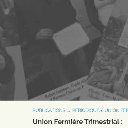
PUBLICATIONS
→
PÉRIODIQUES
,
UNION FE
Union Fermière Trimestrial :