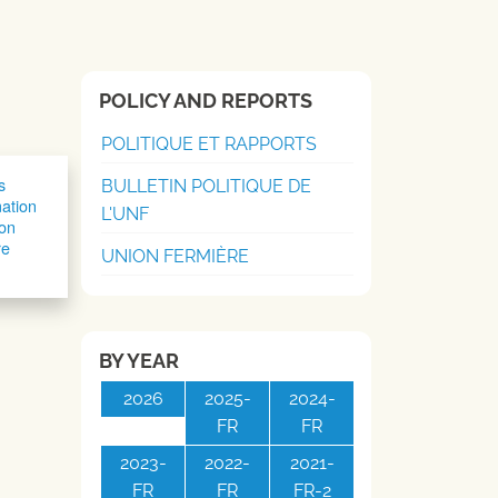
POLICY AND REPORTS
POLITIQUE ET RAPPORTS
s
BULLETIN POLITIQUE DE
mation
L'UNF
ion
re
UNION FERMIÈRE
BY YEAR
2026
2025-
2024-
FR
FR
2023-
2022-
2021-
FR
FR
FR-2