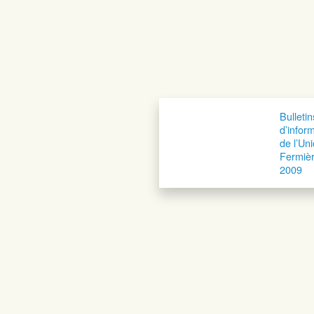
Bulletin
d’infor
de l’Un
Fermiè
2009