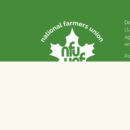
De
L’
ag
en
Po
Pl