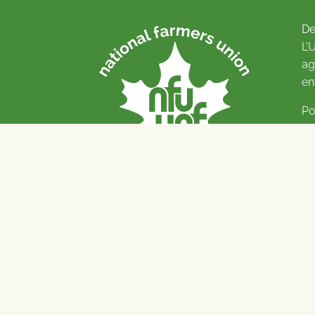
De
L’
ag
en
Po
Pl
© 