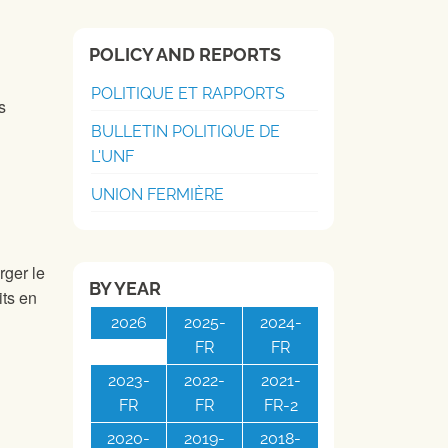
POLICY AND REPORTS
POLITIQUE ET RAPPORTS
s
BULLETIN POLITIQUE DE
L'UNF
UNION FERMIÈRE
rger le
BY YEAR
its en
2026
2025-
2024-
FR
FR
2023-
2022-
2021-
FR
FR
FR-2
2020-
2019-
2018-