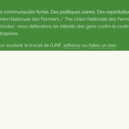
s communautés fortes. Des politiques saines. Des exploitatio
Union Nationale des Fermiers / The Union Nationale des Fermi
ricoles : nous défendons les intérêts des gens contre le cont
treprises.
ur soutenir le travail de l’UNF,
adhérez
ou
faites un don
.
us d’informations sur les contacts
Carrières à l’UNF
Politique de confidentialité
2026