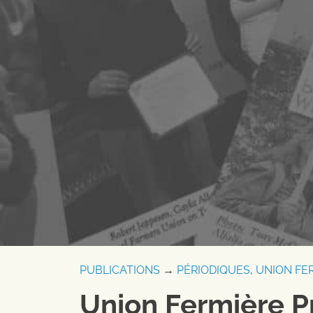
PUBLICATIONS
→
PÉRIODIQUES
,
UNION FE
Union Fermière P