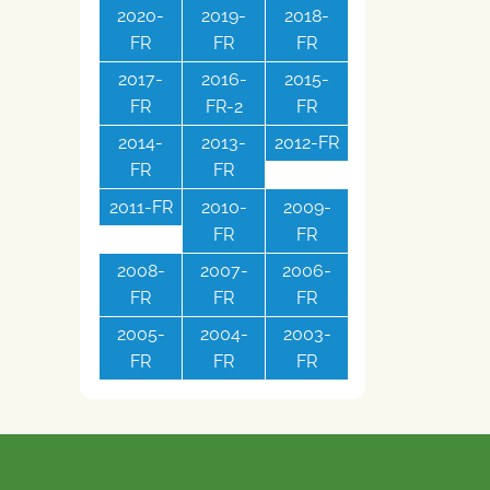
2020-
2019-
2018-
FR
FR
FR
2017-
2016-
2015-
FR
FR-2
FR
2014-
2013-
2012-FR
FR
FR
2011-FR
2010-
2009-
FR
FR
2008-
2007-
2006-
FR
FR
FR
2005-
2004-
2003-
FR
FR
FR