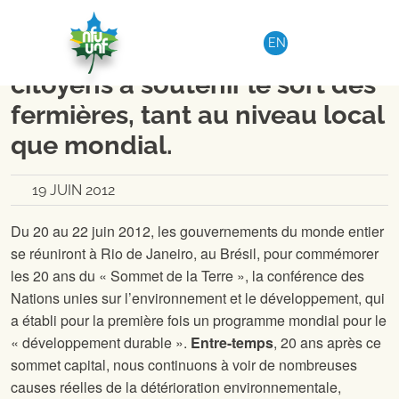
Aller au contenu
RÉGION 1-DISTRICT 2
|
COMMUNIQUÉ DE PRESSE
EN
L’UNF-NB encourage les
citoyens à soutenir le sort des
fermières, tant au niveau local
que mondial.
19 JUIN 2012
Du 20 au 22 juin 2012, les gouvernements du monde entier
se réuniront à Rio de Janeiro, au Brésil, pour commémorer
les 20 ans du « Sommet de la Terre », la conférence des
Nations unies sur l’environnement et le développement, qui
a établi pour la première fois un programme mondial pour le
« développement durable ».
Entre-temps
, 20 ans après ce
sommet capital, nous continuons à voir de nombreuses
causes réelles de la détérioration environnementale,